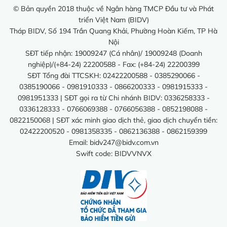
© Bản quyền 2018 thuộc về Ngân hàng TMCP Đầu tư và Phát
triển Việt Nam (BIDV)
Tháp BIDV, Số 194 Trần Quang Khải, Phường Hoàn Kiếm, TP Hà
Nội
SĐT tiếp nhận: 19009247 (Cá nhân)/ 19009248 (Doanh
nghiệp)/(+84-24) 22200588 - Fax: (+84-24) 22200399
SĐT Tổng đài TTCSKH: 02422200588 - 0385290066 -
0385190066 - 0981910333 - 0866200333 - 0981915333 -
0981951333 | SĐT gọi ra từ Chi nhánh BIDV: 0336258333 -
0336128333 - 0766069388 - 0766056388 - 0852198088 -
0822150068 | SĐT xác minh giao dịch thẻ, giao dịch chuyển tiền:
02422200520 - 0981358335 - 0862136388 - 0862159399
Email:
bidv247@bidv.com.vn
Swift code: BIDVVNVX