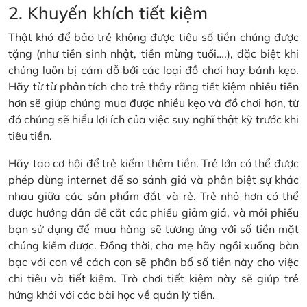
2. Khuyến khích tiết kiệm
Thật khó để bảo trẻ không được tiêu số tiền chúng được
tặng (như tiền sinh nhật, tiền mừng tuổi….), đặc biệt khi
chúng luôn bị cám dỗ bởi các loại đồ chơi hay bánh kẹo.
Hãy từ từ phân tích cho trẻ thấy rằng tiết kiệm nhiều tiền
hơn sẽ giúp chúng mua được nhiều kẹo và đồ chơi hơn, từ
đó chúng sẽ hiểu lợi ích của việc suy nghĩ thật kỹ trước khi
tiêu tiền.
Hãy tạo cơ hội để trẻ kiếm thêm tiền. Trẻ lớn có thể được
phép dùng internet để so sánh giá và phân biệt sự khác
nhau giữa các sản phẩm đắt và rẻ. Trẻ nhỏ hơn có thể
được hướng dẫn để cắt các phiếu giảm giá, và mỗi phiếu
bạn sử dụng để mua hàng sẽ tương ứng với số tiền mặt
chúng kiếm được. Đồng thời, cha mẹ hãy ngồi xuống bàn
bạc với con về cách con sẽ phân bổ số tiền này cho việc
chi tiêu và tiết kiệm. Trò chơi tiết kiệm này sẽ giúp trẻ
hứng khởi với các bài học về quản lý tiền.