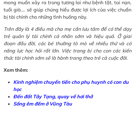
mong muốn xảy ra trong tương lai như bệnh tật, tai nạn,
tuổi già…. sẽ giúp chúng hiểu được lợi ích của việc chuẩn
bị tài chính cho những tình huống này.
Trên đây là 4 điều mà cha mẹ cần lưu tâm để có thể dạy
trẻ quản lý tài chính cá nhân sớm và hiệu quả. Ở giai
đoạn đầu đời, các bé thường tò mò về nhiều thứ và có
năng lực học hỏi rất lớn. Việc trang bị cho con các kiến
thức tài chính sớm sẽ là hành trang theo trẻ cả cuộc đời.
Xem thêm:
Kinh nghiệm chuyển tiền cho phụ huynh có con du
học
Đến đất Tây Tạng, quay về hơi thở
Sống êm đềm ở Vũng Tàu