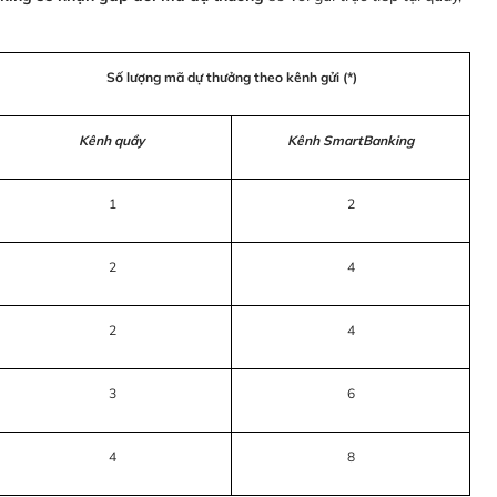
Số lượng mã dự thưởng theo kênh gửi (*)
Kênh quầy
Kênh SmartBanking
1
2
2
4
2
4
3
6
4
8