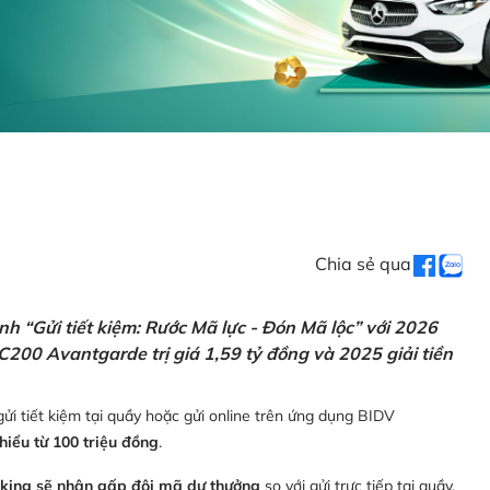
Chia sẻ qua
h “Gửi tiết kiệm: Rước Mã lực - Đón Mã lộc” với 2026
C200 Avantgarde trị giá 1,59 tỷ đồng và 2025 giải tiền
ửi tiết kiệm tại quầy hoặc gửi online trên ứng dụng BIDV
thiểu từ 100 triệu đồng
.
nking sẽ nhận gấp đôi mã dự thưởng
so với gửi trực tiếp tại quầy,