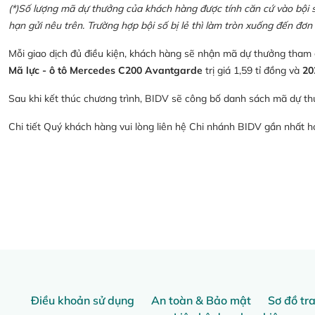
(*)Số lượng mã dự thưởng của khách hàng được tính căn cứ vào bội số 
hạn gửi nêu trên. Trường hợp bội số bị lẻ thì làm tròn xuống đến đơn 
Mỗi giao dịch đủ điều kiện, khách hàng sẽ nhận mã dự thưởng tham
Mã lực - ô tô Mercedes C200 Avantgarde
trị giá 1,59 tỉ đồng và
20
Sau khi kết thúc chương trình, BIDV sẽ công bố danh sách mã dự th
Chi tiết Quý khách hàng vui lòng liên hệ Chi nhánh BIDV gần nhất 
Điều khoản sử dụng
An toàn & Bảo mật
Sơ đồ tr