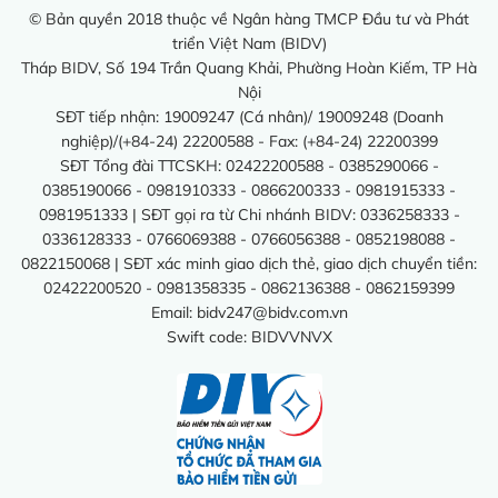
© Bản quyền 2018 thuộc về Ngân hàng TMCP Đầu tư và Phát
triển Việt Nam (BIDV)
Tháp BIDV, Số 194 Trần Quang Khải, Phường Hoàn Kiếm, TP Hà
Nội
SĐT tiếp nhận: 19009247 (Cá nhân)/ 19009248 (Doanh
nghiệp)/(+84-24) 22200588 - Fax: (+84-24) 22200399
SĐT Tổng đài TTCSKH: 02422200588 - 0385290066 -
0385190066 - 0981910333 - 0866200333 - 0981915333 -
0981951333 | SĐT gọi ra từ Chi nhánh BIDV: 0336258333 -
0336128333 - 0766069388 - 0766056388 - 0852198088 -
0822150068 | SĐT xác minh giao dịch thẻ, giao dịch chuyển tiền:
02422200520 - 0981358335 - 0862136388 - 0862159399
Email:
bidv247@bidv.com.vn
Swift code: BIDVVNVX