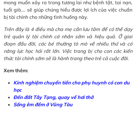
mong muốn xảy ra trong tương lai như bệnh tật, tai nạn,
tuổi già…. sẽ giúp chúng hiểu được lợi ích của việc chuẩn
bị tài chính cho những tình huống này.
Trên đây là 4 điều mà cha mẹ cần lưu tâm để có thể dạy
trẻ quản lý tài chính cá nhân sớm và hiệu quả. Ở giai
đoạn đầu đời, các bé thường tò mò về nhiều thứ và có
năng lực học hỏi rất lớn. Việc trang bị cho con các kiến
thức tài chính sớm sẽ là hành trang theo trẻ cả cuộc đời.
Xem thêm:
Kinh nghiệm chuyển tiền cho phụ huynh có con du
học
Đến đất Tây Tạng, quay về hơi thở
Sống êm đềm ở Vũng Tàu