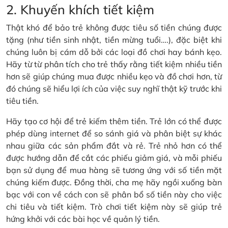
2. Khuyến khích tiết kiệm
Thật khó để bảo trẻ không được tiêu số tiền chúng được
tặng (như tiền sinh nhật, tiền mừng tuổi….), đặc biệt khi
chúng luôn bị cám dỗ bởi các loại đồ chơi hay bánh kẹo.
Hãy từ từ phân tích cho trẻ thấy rằng tiết kiệm nhiều tiền
hơn sẽ giúp chúng mua được nhiều kẹo và đồ chơi hơn, từ
đó chúng sẽ hiểu lợi ích của việc suy nghĩ thật kỹ trước khi
tiêu tiền.
Hãy tạo cơ hội để trẻ kiếm thêm tiền. Trẻ lớn có thể được
phép dùng internet để so sánh giá và phân biệt sự khác
nhau giữa các sản phẩm đắt và rẻ. Trẻ nhỏ hơn có thể
được hướng dẫn để cắt các phiếu giảm giá, và mỗi phiếu
bạn sử dụng để mua hàng sẽ tương ứng với số tiền mặt
chúng kiếm được. Đồng thời, cha mẹ hãy ngồi xuống bàn
bạc với con về cách con sẽ phân bổ số tiền này cho việc
chi tiêu và tiết kiệm. Trò chơi tiết kiệm này sẽ giúp trẻ
hứng khởi với các bài học về quản lý tiền.