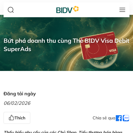
Bứt phá doanh thu cùng Thẻ BIDV Visa Debit
SuperAds
Đăng tải ngày
06/02/2026
Thích
Chia sẻ qua
Thấu hiểu nhu cầu của các Chủ Shop, Tiểu thương bán hàng