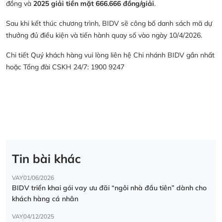
đồng và
2025 giải tiền mặt 666.666 đồng/giải
.
Sau khi kết thúc chương trình, BIDV sẽ công bố danh sách mã dự
thưởng đủ điều kiện và tiến hành quay số vào ngày 10/4/2026.
Chi tiết Quý khách hàng vui lòng liên hệ Chi nhánh BIDV gần nhất
hoặc Tổng đài CSKH 24/7: 1900 9247
Tin bài khác
VAY
01/06/2026
BIDV triển khai gói vay ưu đãi “ngôi nhà đầu tiên” dành cho
khách hàng cá nhân
VAY
04/12/2025