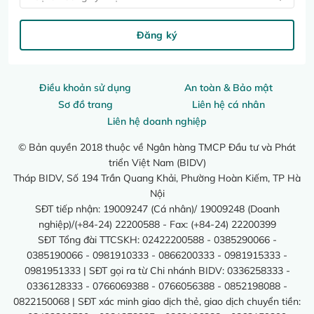
Đăng ký
Điều khoản sử dụng
An toàn & Bảo mật
Sơ đồ trang
Liên hệ cá nhân
Liên hệ doanh nghiệp
© Bản quyền 2018 thuộc về Ngân hàng TMCP Đầu tư và Phát
triển Việt Nam (BIDV)
Tháp BIDV, Số 194 Trần Quang Khải, Phường Hoàn Kiếm, TP Hà
Nội
SĐT tiếp nhận: 19009247 (Cá nhân)/ 19009248 (Doanh
nghiệp)/(+84-24) 22200588 - Fax: (+84-24) 22200399
SĐT Tổng đài TTCSKH: 02422200588 - 0385290066 -
0385190066 - 0981910333 - 0866200333 - 0981915333 -
0981951333 | SĐT gọi ra từ Chi nhánh BIDV: 0336258333 -
0336128333 - 0766069388 - 0766056388 - 0852198088 -
0822150068 | SĐT xác minh giao dịch thẻ, giao dịch chuyển tiền: