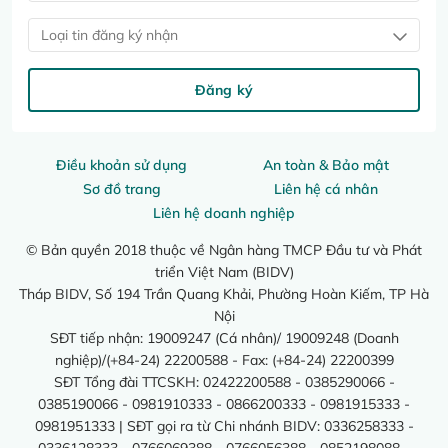
Loại tin đăng ký nhận
Đăng ký
Điều khoản sử dụng
An toàn & Bảo mật
Sơ đồ trang
Liên hệ cá nhân
Liên hệ doanh nghiệp
© Bản quyền 2018 thuộc về Ngân hàng TMCP Đầu tư và Phát
triển Việt Nam (BIDV)
Tháp BIDV, Số 194 Trần Quang Khải, Phường Hoàn Kiếm, TP Hà
Nội
SĐT tiếp nhận: 19009247 (Cá nhân)/ 19009248 (Doanh
nghiệp)/(+84-24) 22200588 - Fax: (+84-24) 22200399
SĐT Tổng đài TTCSKH: 02422200588 - 0385290066 -
0385190066 - 0981910333 - 0866200333 - 0981915333 -
0981951333 | SĐT gọi ra từ Chi nhánh BIDV: 0336258333 -
0336128333 - 0766069388 - 0766056388 - 0852198088 -