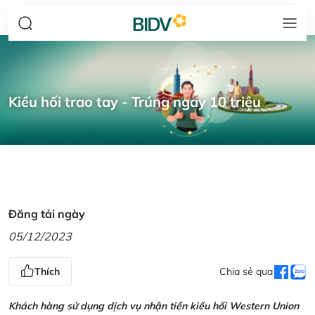
Kiều hối trao tay - Trúng ngay 10 triệu
Đăng tải ngày
05/12/2023
Thích
Chia sẻ qua
Khách hàng sử dụng dịch vụ nhận tiền kiều hối Western Union