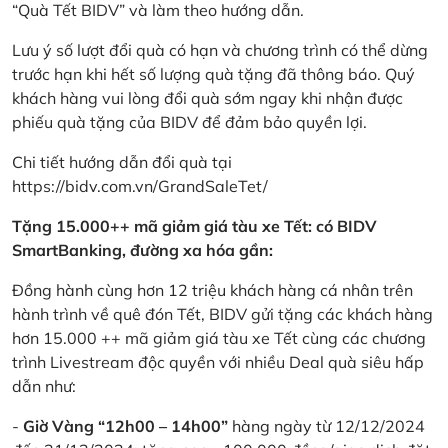
“Quà Tết BIDV” và làm theo hướng dẫn.
Lưu ý số lượt đổi quà có hạn và chương trình có thể dừng
trước hạn khi hết số lượng quà tặng đã thông báo. Quý
khách hàng vui lòng đổi quà sớm ngay khi nhận được
phiếu quà tặng của BIDV để đảm bảo quyền lợi.
Chi tiết hướng dẫn đổi quà tại
https://bidv.com.vn/GrandSaleTet/
Tặng 15.000++ mã giảm giá tàu xe Tết: có BIDV
SmartBanking, đường xa hóa gần:
Đồng hành cùng hơn 12 triệu khách hàng cá nhân trên
hành trình về quê đón Tết, BIDV gửi tặng các khách hàng
hơn 15.000 ++ mã giảm giá tàu xe Tết cùng các chương
trình Livestream độc quyền với nhiều Deal quà siêu hấp
dẫn như:
-
Giờ Vàng “12h00 – 14h00”
hàng ngày từ 12/12/2024