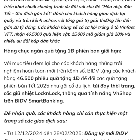
triển khai chuỗi chương trình ưu đãi với chủ đề “Hòa nhịp đón
Tết – Gia đình gắn kết” dành cho khách hàng giao dịch tại
quầy và trên kênh online, với tổng giá trị giải thưởng lên đến
gần 20 tỷ đồng. Các khách hàng sẽ có cơ hội trúng ô tô Vinfast
VF7, nhận 46.5000 quà hiện vật, 15.000 mã giảm giá 20% và
nhiều ưu đãi hấp dẫn khác.
Hàng chục ngàn quà tặng 1Đ phiên bản giới hạn:
Với mục tiêu đem lại cho các khách hàng những trải
nghiệm hoàn toàn mới trên kênh số, BIDV tặng các khách
hàng
46.500 phiếu quà tặng 1Đ
để đổi các quà tặng
phiên bản Tết 2025 như gối cổ du lịch,
túi đay thời trang,
cốc giữ nhiệt LocknLock, thông qua tính năng VnShop
trên BIDV SmartBanking
.
Để nhận quà, các khách hàng chỉ cần thực hiện một
trong số các giao dịch sau:
- Từ 12/12/2024 đến 28/02/2025:
Đăng ký mới BIDV