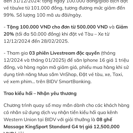
đến 31/12/2024: tặng ngay 100.000 đồng/giao dịch đặt
vé tàu/xe từ 101.000 đồng, tương đương mức giảm đến
99%. Số lượng 100 mã ưu đãi/ngày.
-
Tặng 100.000 VND cho đơn từ 500.000 VND
và
Giảm
20%
(tối đa 50.000 đồng) khi đặt vé Tàu – Xe từ
12/12/2024 đến 28/02/2025.
- Tham gia
03 phiên Livestream độc quyền
(tháng
12/2024 và tháng 01/2025) để săn Iphone 16 giá 1 triệu
đồng, và hàng ngàn mã giảm giá, phiếu mua hàng khi sử
dụng tính năng Mua sắm VnShop, Đặt vé tàu, xe, Taxi,
vé xem phim… trên BIDV SmartBanking.
Trao kiều hối – Nhận yêu thương
Chương trình quay số may mắn dành cho các khách hàng
cá nhân sử dụng dịch vụ nhận tiền kiều hối qua kênh
Western Union tại BIDV với giải thưởng là
08 ghế
Massage KingSport Standard G4 trị giá 12,500,000