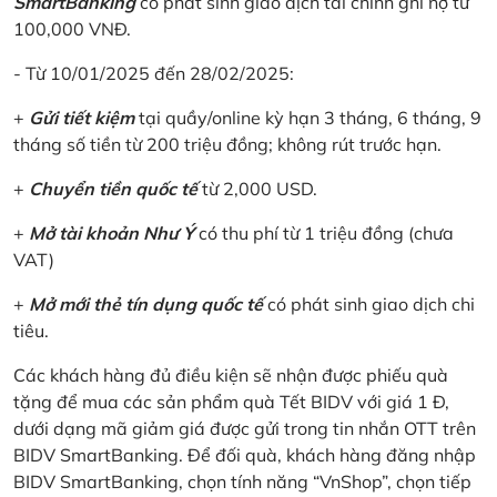
SmartBanking
có phát sinh giao dịch tài chính ghi nợ từ
100,000 VNĐ.
- Từ 10/01/2025 đến 28/02/2025:
+
Gửi tiết kiệm
tại quầy/online kỳ hạn 3 tháng, 6 tháng, 9
tháng số tiền từ 200 triệu đồng; không rút trước hạn.
+
Chuyển tiền quốc tế
từ 2,000 USD.
+
Mở tài khoản Như Ý
có thu phí từ 1 triệu đồng (chưa
VAT)
+
Mở mới thẻ tín dụng quốc tế
có phát sinh giao dịch chi
tiêu.
Các khách hàng đủ điều kiện sẽ nhận được phiếu quà
tặng để mua các sản phẩm quà Tết BIDV với giá 1 Đ,
dưới dạng mã giảm giá được gửi trong tin nhắn OTT trên
BIDV SmartBanking. Để đối quà, khách hàng đăng nhập
BIDV SmartBanking, chọn tính năng “VnShop”, chọn tiếp