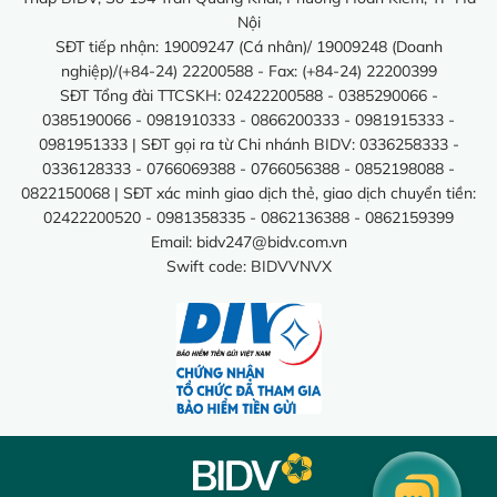
Nội
SĐT tiếp nhận: 19009247 (Cá nhân)/ 19009248 (Doanh
nghiệp)/(+84-24) 22200588 - Fax: (+84-24) 22200399
SĐT Tổng đài TTCSKH: 02422200588 - 0385290066 -
0385190066 - 0981910333 - 0866200333 - 0981915333 -
0981951333 | SĐT gọi ra từ Chi nhánh BIDV: 0336258333 -
0336128333 - 0766069388 - 0766056388 - 0852198088 -
0822150068 | SĐT xác minh giao dịch thẻ, giao dịch chuyển tiền:
02422200520 - 0981358335 - 0862136388 - 0862159399
Email:
bidv247@bidv.com.vn
Swift code: BIDVVNVX