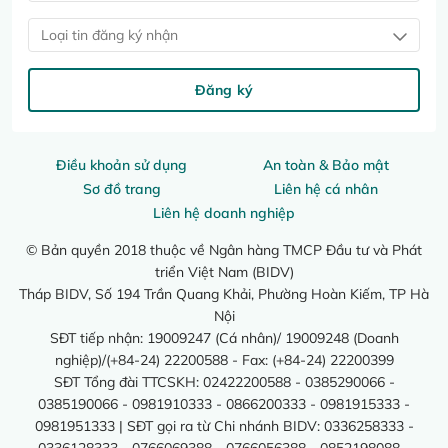
Loại tin đăng ký nhận
Đăng ký
Điều khoản sử dụng
An toàn & Bảo mật
Sơ đồ trang
Liên hệ cá nhân
Liên hệ doanh nghiệp
© Bản quyền 2018 thuộc về Ngân hàng TMCP Đầu tư và Phát
triển Việt Nam (BIDV)
Tháp BIDV, Số 194 Trần Quang Khải, Phường Hoàn Kiếm, TP Hà
Nội
SĐT tiếp nhận: 19009247 (Cá nhân)/ 19009248 (Doanh
nghiệp)/(+84-24) 22200588 - Fax: (+84-24) 22200399
SĐT Tổng đài TTCSKH: 02422200588 - 0385290066 -
0385190066 - 0981910333 - 0866200333 - 0981915333 -
0981951333 | SĐT gọi ra từ Chi nhánh BIDV: 0336258333 -
0336128333 - 0766069388 - 0766056388 - 0852198088 -