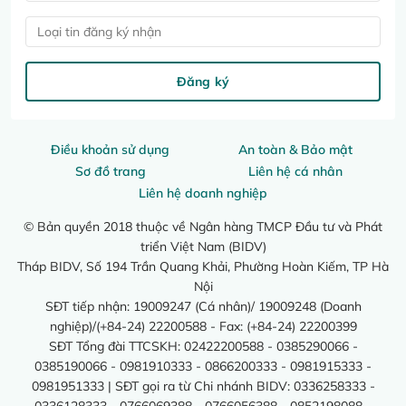
Loại tin đăng ký nhận
Đăng ký
Điều khoản sử dụng
An toàn & Bảo mật
Sơ đồ trang
Liên hệ cá nhân
Liên hệ doanh nghiệp
© Bản quyền 2018 thuộc về Ngân hàng TMCP Đầu tư và Phát
triển Việt Nam (BIDV)
Tháp BIDV, Số 194 Trần Quang Khải, Phường Hoàn Kiếm, TP Hà
Nội
SĐT tiếp nhận: 19009247 (Cá nhân)/ 19009248 (Doanh
nghiệp)/(+84-24) 22200588 - Fax: (+84-24) 22200399
SĐT Tổng đài TTCSKH: 02422200588 - 0385290066 -
0385190066 - 0981910333 - 0866200333 - 0981915333 -
0981951333 | SĐT gọi ra từ Chi nhánh BIDV: 0336258333 -
0336128333 - 0766069388 - 0766056388 - 0852198088 -