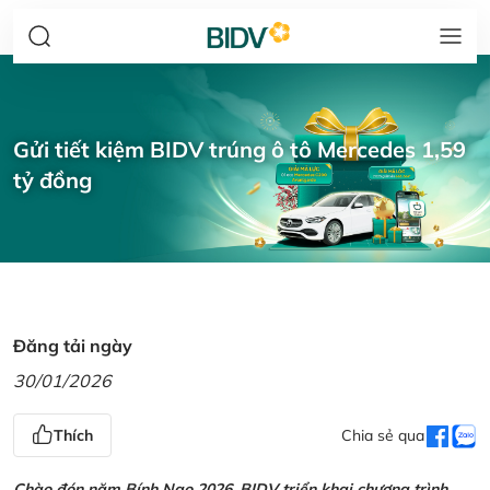
Gửi tiết kiệm BIDV trúng ô tô Mercedes 1,59
tỷ đồng
Đăng tải ngày
30/01/2026
Thích
Chia sẻ qua
Chào đón năm Bính Ngọ 2026, BIDV triển khai chương trình