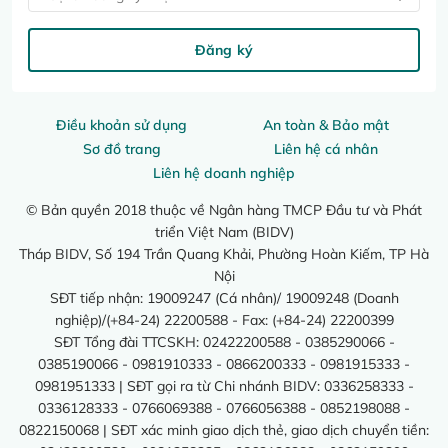
Đăng ký
Điều khoản sử dụng
An toàn & Bảo mật
Sơ đồ trang
Liên hệ cá nhân
Liên hệ doanh nghiệp
© Bản quyền 2018 thuộc về Ngân hàng TMCP Đầu tư và Phát
triển Việt Nam (BIDV)
Tháp BIDV, Số 194 Trần Quang Khải, Phường Hoàn Kiếm, TP Hà
Nội
SĐT tiếp nhận: 19009247 (Cá nhân)/ 19009248 (Doanh
nghiệp)/(+84-24) 22200588 - Fax: (+84-24) 22200399
SĐT Tổng đài TTCSKH: 02422200588 - 0385290066 -
0385190066 - 0981910333 - 0866200333 - 0981915333 -
0981951333 | SĐT gọi ra từ Chi nhánh BIDV: 0336258333 -
0336128333 - 0766069388 - 0766056388 - 0852198088 -
0822150068 | SĐT xác minh giao dịch thẻ, giao dịch chuyển tiền: