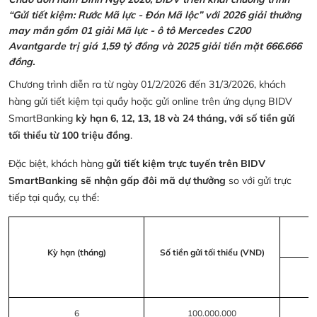
“Gửi tiết kiệm: Rước Mã lực - Đón Mã lộc” với 2026 giải thưởng
may mắn gồm 01 giải Mã lực - ô tô Mercedes C200
Avantgarde trị giá 1,59 tỷ đồng và 2025 giải tiền mặt 666.666
đồng.
Chương trình diễn ra từ ngày 01/2/2026 đến 31/3/2026, khách
hàng gửi tiết kiệm tại quầy hoặc gửi online trên ứng dụng BIDV
SmartBanking
kỳ hạn 6, 12, 13, 18 và 24 tháng, với số tiền gửi
tối thiểu từ 100 triệu đồng
.
Đặc biệt, khách hàng
gửi tiết kiệm trực tuyến trên BIDV
SmartBanking sẽ nhận gấp đôi mã dự thưởng
so với gửi trực
tiếp tại quầy, cụ thể:
Kỳ hạn (tháng)
Số tiền gửi tối thiểu (VND)
6
100.000.000