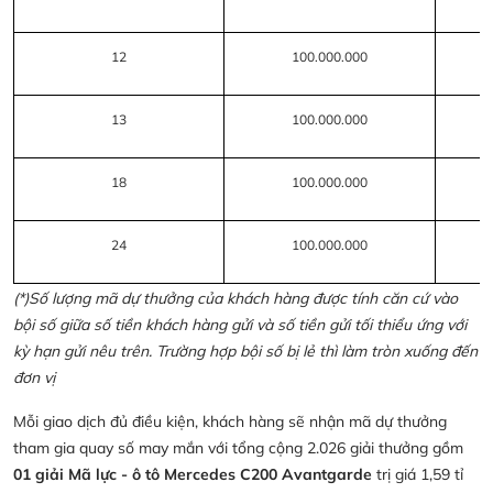
12
100.000.000
13
100.000.000
18
100.000.000
24
100.000.000
(*)Số lượng mã dự thưởng của khách hàng được tính căn cứ vào
bội số giữa số tiền khách hàng gửi và số tiền gửi tối thiểu ứng với
kỳ hạn gửi nêu trên. Trường hợp bội số bị lẻ thì làm tròn xuống đến
đơn vị
Mỗi giao dịch đủ điều kiện, khách hàng sẽ nhận mã dự thưởng
tham gia quay số may mắn với tổng cộng 2.026 giải thưởng gồm
01 giải Mã lực - ô tô Mercedes C200 Avantgarde
trị giá 1,59 tỉ