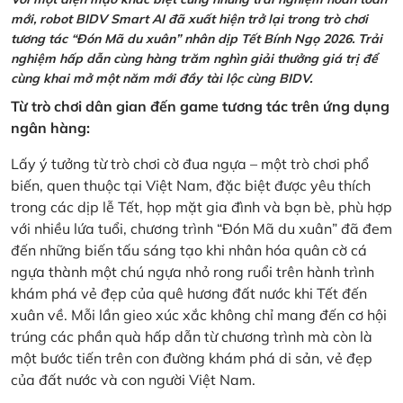
mới, robot BIDV Smart AI đã xuất hiện trở lại trong trò chơi
tương tác “Đón Mã du xuân” nhân dịp Tết Bính Ngọ 2026. Trải
nghiệm hấp dẫn cùng hàng trăm nghìn giải thưởng giá trị để
cùng khai mở một năm mới đầy tài lộc cùng BIDV.
Từ trò chơi dân gian đến game tương tác trên ứng dụng
ngân hàng:
Lấy ý tưởng từ trò chơi cờ đua ngựa – một trò chơi phổ
biến, quen thuộc tại Việt Nam, đặc biệt được yêu thích
trong các dịp lễ Tết, họp mặt gia đình và bạn bè, phù hợp
với nhiều lứa tuổi, chương trình “Đón Mã du xuân” đã đem
đến những biến tấu sáng tạo khi nhân hóa quân cờ cá
ngựa thành một chú ngựa nhỏ rong ruổi trên hành trình
khám phá vẻ đẹp của quê hương đất nước khi Tết đến
xuân về. Mỗi lần gieo xúc xắc không chỉ mang đến cơ hội
trúng các phần quà hấp dẫn từ chương trình mà còn là
một bước tiến trên con đường khám phá di sản, vẻ đẹp
của đất nước và con người Việt Nam.