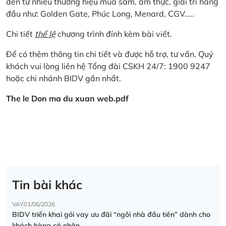
đến từ nhiều thương hiệu mua sắm, ẩm thực, giải trí hàng
đầu như: Golden Gate, Phúc Long, Menard, CGV…..
Chi tiết
thể lệ
chương trình đính kèm bài viết.
Để có thêm thông tin chi tiết và được hỗ trợ, tư vấn, Quý
khách vui lòng liên hệ Tổng đài CSKH 24/7: 1900 9247
hoặc chi nhánh BIDV gần nhất.
The le Don ma du xuan web.pdf
Tin bài khác
VAY
01/06/2026
BIDV triển khai gói vay ưu đãi “ngôi nhà đầu tiên” dành cho
khách hàng cá nhân