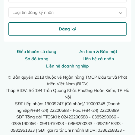
Loại tin đăng ký nhận
Đăng ký
Điều khoản sử dụng
An toàn & Bảo mật
Sơ đồ trang
Liên hệ cá nhân
Liên hệ doanh nghiệp
© Bản quyền 2018 thuộc về Ngân hàng TMCP Đầu tư và Phát
triển Việt Nam (BIDV)
Tháp BIDV, Số 194 Trần Quang Khải, Phường Hoàn Kiếm, TP Hà
Nội
SĐT tiếp nhận: 19009247 (Cá nhân)/ 19009248 (Doanh
nghiệp)/(+84-24) 22200588 - Fax: (+84-24) 22200399
SĐT Tổng đài TTCSKH: 02422200588 - 0385290066 -
0385190066 - 0981910333 - 0866200333 - 0981915333 -
0981951333 | SĐT gọi ra từ Chi nhánh BIDV: 0336258333 -