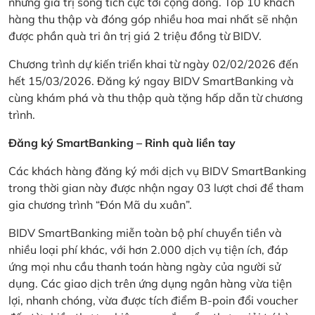
những giá trị sống tích cực tới cộng đồng. Top 10 khách
hàng thu thập và đóng góp nhiều hoa mai nhất sẽ nhận
được phần quà tri ân trị giá 2 triệu đồng từ BIDV.
Chương trình dự kiến triển khai từ ngày 02/02/2026 đến
hết 15/03/2026. Đăng ký ngay BIDV SmartBanking và
cùng khám phá và thu thập quà tặng hấp dẫn từ chương
trình.
Đăng ký SmartBanking – Rinh quà liền tay
Các khách hàng đăng ký mới dịch vụ BIDV SmartBanking
trong thời gian này được nhận ngay 03 lượt chơi để tham
gia chương trình “Đón Mã du xuân”.
BIDV SmartBanking miễn toàn bộ phí chuyển tiền và
nhiều loại phí khác, với hơn 2.000 dịch vụ tiện ích, đáp
ứng mọi nhu cầu thanh toán hàng ngày của người sử
dụng. Các giao dịch trên ứng dụng ngân hàng vừa tiện
lợi, nhanh chóng, vừa được tích điểm B-poin đổi voucher