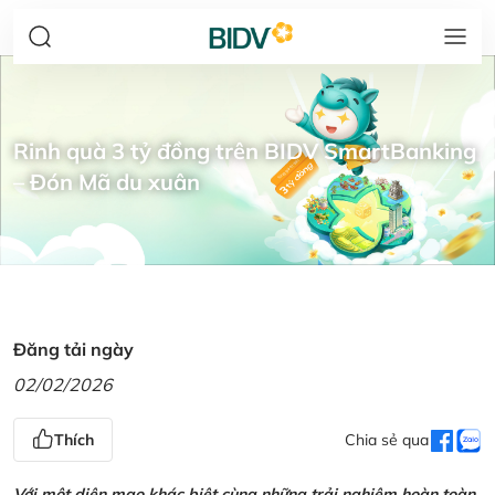
Rinh quà 3 tỷ đồng trên BIDV SmartBanking
– Đón Mã du xuân
Đăng tải ngày
02/02/2026
Thích
Chia sẻ qua
Với một diện mạo khác biệt cùng những trải nghiệm hoàn toàn