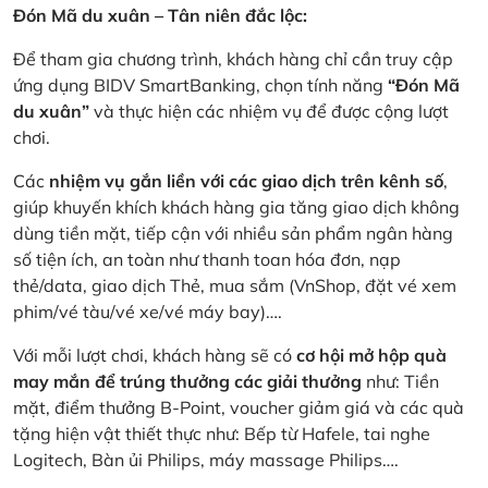
Đón Mã du xuân – Tân niên đắc lộc:
Để tham gia chương trình, khách hàng chỉ cần truy cập
ứng dụng BIDV SmartBanking, chọn tính năng
“Đón Mã
du xuân”
và thực hiện các nhiệm vụ để được cộng lượt
chơi.
Các
nhiệm vụ gắn liền với các giao dịch trên kênh số
,
giúp khuyến khích khách hàng gia tăng giao dịch không
dùng tiền mặt, tiếp cận với nhiều sản phẩm ngân hàng
số tiện ích, an toàn như thanh toan hóa đơn, nạp
thẻ/data, giao dịch Thẻ, mua sắm (VnShop, đặt vé xem
phim/vé tàu/vé xe/vé máy bay)….
Với mỗi lượt chơi, khách hàng sẽ có
cơ hội mở hộp quà
may mắn để trúng thưởng các giải thưởng
như: Tiền
mặt, điểm thưởng B-Point, voucher giảm giá và các quà
tặng hiện vật thiết thực như: Bếp từ Hafele, tai nghe
Logitech, Bàn ủi Philips, máy massage Philips….