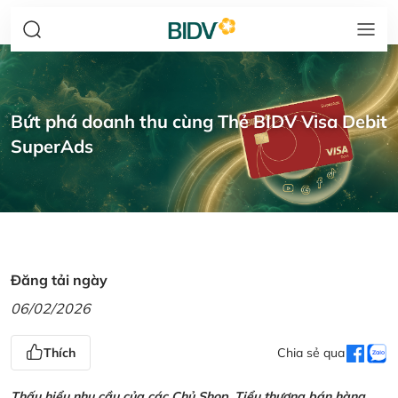
Bứt phá doanh thu cùng Thẻ BIDV Visa Debit
SuperAds
Đăng tải ngày
06/02/2026
Thích
Chia sẻ qua
Thấu hiểu nhu cầu của các Chủ Shop, Tiểu thương bán hàng