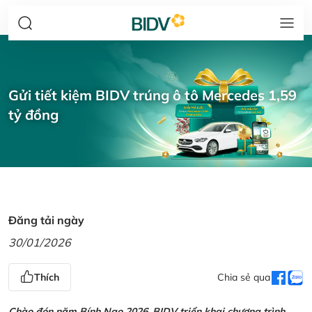
Gửi tiết kiệm BIDV trúng ô tô Mercedes 1,59
tỷ đồng
Đăng tải ngày
30/01/2026
Thích
Chia sẻ qua
Chào đón năm Bính Ngọ 2026, BIDV triển khai chương trình