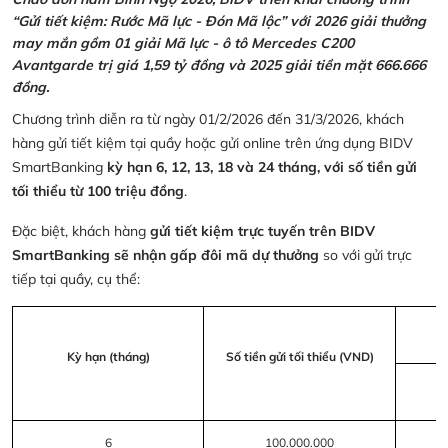
“Gửi tiết kiệm: Rước Mã lực - Đón Mã lộc” với 2026 giải thưởng
may mắn gồm 01 giải Mã lực - ô tô Mercedes C200
Avantgarde trị giá 1,59 tỷ đồng và 2025 giải tiền mặt 666.666
đồng.
Chương trình diễn ra từ ngày 01/2/2026 đến 31/3/2026, khách
hàng gửi tiết kiệm tại quầy hoặc gửi online trên ứng dụng BIDV
SmartBanking
kỳ hạn 6, 12, 13, 18 và 24 tháng, với số tiền gửi
tối thiểu từ 100 triệu đồng
.
Đặc biệt, khách hàng
gửi tiết kiệm trực tuyến trên BIDV
SmartBanking sẽ nhận gấp đôi mã dự thưởng
so với gửi trực
tiếp tại quầy, cụ thể:
Kỳ hạn (tháng)
Số tiền gửi tối thiểu (VND)
6
100.000.000