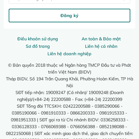
Đăng ký
Điều khoản sử dụng
An toàn & Bảo mật
Sơ đồ trang
Liên hệ cá nhân
Liên hệ doanh nghiệp
© Bản quyền 2018 thuộc về Ngân hàng TMCP Đầu tư và Phát
triển Việt Nam (BIDV)
Tháp BIDV, Số 194 Trần Quang Khải, Phường Hoàn Kiếm, TP Hà
Nội
SĐT tiếp nhận: 19009247 (Cá nhân)/ 19009248 (Doanh
nghiệp)/(+84-24) 22200588 - Fax: (+84-24) 22200399
SĐT Tổng đài TTCSKH: 02422200588 - 0385290066 -
0385190066 - 0981910333 - 0866200333 - 0981915333 -
0981951333 | SĐT gọi ra từ Chi nhánh BIDV: 0336258333 -
0336128333 - 0766069388 - 0766056388 - 0852198088 -
0822150068 | SĐT xác minh giao dịch thẻ, giao dịch chuyển tiền: