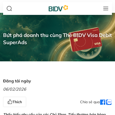
Bứt phá doanh thu cùng Thẻ BIDV Visa Debit
SuperAds
Đăng tải ngày
06/02/2026
Thích
Chia sẻ qua
Thấu hiểu nhu cầu của các Chủ Shop, Tiểu thương bán hàng