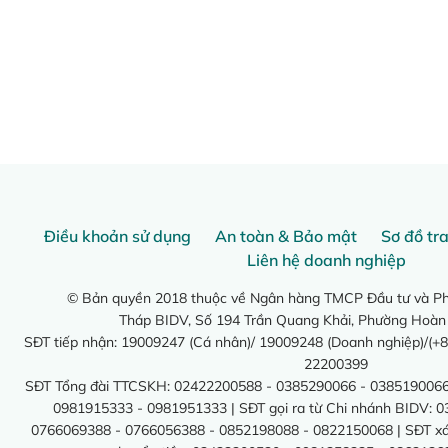
Điều khoản sử dụng
An toàn & Bảo mật
Sơ đồ tr
Liên hệ doanh nghiệp
© Bản quyền 2018 thuộc về Ngân hàng TMCP Đầu tư và Phá
Tháp BIDV, Số 194 Trần Quang Khải, Phường Hoàn
SĐT tiếp nhận: 19009247 (Cá nhân)/ 19009248 (Doanh nghiệp)/(+8
22200399
SĐT Tổng đài TTCSKH: 02422200588 - 0385290066 - 0385190066
0981915333 - 0981951333 | SĐT gọi ra từ Chi nhánh BIDV: 
0766069388 - 0766056388 - 0852198088 - 0822150068 | SĐT xác 