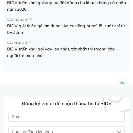
BIDV triển khai gói vay ưu đãi dành cho khách hàng cá nhân
năm 2026
VAY
10/10/2025
BIDV giới thiệu gói tín dụng “An cư vững bước” lãi suất chỉ từ
5%/năm
VAY
26/03/2025
BIDV triển khai gói vay lớn nhất, tốt nhất thị trường cho
người trẻ mua nhà
Đăng ký email để nhận thông tin từ BIDV
Loại tin đăng ký nhận