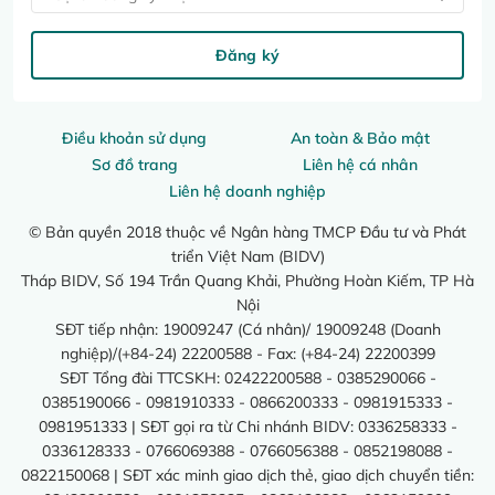
Đăng ký
Điều khoản sử dụng
An toàn & Bảo mật
Sơ đồ trang
Liên hệ cá nhân
Liên hệ doanh nghiệp
© Bản quyền 2018 thuộc về Ngân hàng TMCP Đầu tư và Phát
triển Việt Nam (BIDV)
Tháp BIDV, Số 194 Trần Quang Khải, Phường Hoàn Kiếm, TP Hà
Nội
SĐT tiếp nhận: 19009247 (Cá nhân)/ 19009248 (Doanh
nghiệp)/(+84-24) 22200588 - Fax: (+84-24) 22200399
SĐT Tổng đài TTCSKH: 02422200588 - 0385290066 -
0385190066 - 0981910333 - 0866200333 - 0981915333 -
0981951333 | SĐT gọi ra từ Chi nhánh BIDV: 0336258333 -
0336128333 - 0766069388 - 0766056388 - 0852198088 -
0822150068 | SĐT xác minh giao dịch thẻ, giao dịch chuyển tiền: