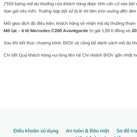
(*)Số lượng mã dự thưởng của khách hàng được tính căn cứ vào bội số 
hạn gửi nêu trên. Trường hợp bội số bị lẻ thì làm tròn xuống đến đơn 
Mỗi giao dịch đủ điều kiện, khách hàng sẽ nhận mã dự thưởng tham
Mã lực - ô tô Mercedes C200 Avantgarde
trị giá 1,59 tỉ đồng và
20
Sau khi kết thúc chương trình, BIDV sẽ công bố danh sách mã dự th
Chi tiết Quý khách hàng vui lòng liên hệ Chi nhánh BIDV gần nhất 
Điều khoản sử dụng
An toàn & Bảo mật
Sơ đồ tr