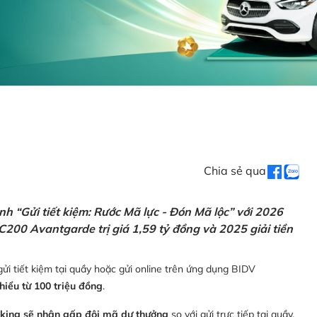
Chia sẻ qua
h “Gửi tiết kiệm: Rước Mã lực - Đón Mã lộc” với 2026
C200 Avantgarde trị giá 1,59 tỷ đồng và 2025 giải tiền
ửi tiết kiệm tại quầy hoặc gửi online trên ứng dụng BIDV
thiểu từ 100 triệu đồng
.
nking sẽ nhận gấp đôi mã dự thưởng
so với gửi trực tiếp tại quầy,