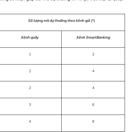
Số lượng mã dự thưởng theo kênh gửi (*)
Kênh quầy
Kênh SmartBanking
1
2
2
4
2
4
3
6
4
8