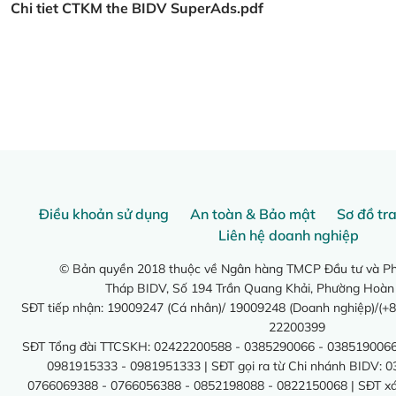
Chi tiet CTKM the BIDV SuperAds.pdf
Điều khoản sử dụng
An toàn & Bảo mật
Sơ đồ tr
Liên hệ doanh nghiệp
© Bản quyền 2018 thuộc về Ngân hàng TMCP Đầu tư và Phá
Tháp BIDV, Số 194 Trần Quang Khải, Phường Hoàn
SĐT tiếp nhận: 19009247 (Cá nhân)/ 19009248 (Doanh nghiệp)/(+8
22200399
SĐT Tổng đài TTCSKH: 02422200588 - 0385290066 - 0385190066
0981915333 - 0981951333 | SĐT gọi ra từ Chi nhánh BIDV: 
0766069388 - 0766056388 - 0852198088 - 0822150068 | SĐT xác 