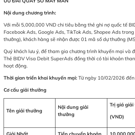
ƯU ĐÃI QUAY SỐ MAY MẮN
Nội dung chương trình:
Với mỗi 5,000,000 VND chi tiêu bằng thẻ ghi nợ quốc tế
Facebook Ads, Google Ads, TikTok Ads, Shopee Ads trong thời
thưởng), khách hàng sẽ nhận được 01 mã số dự thưởng (M
Quý khách lưu ý, để tham gia chương trình khuyến mại và đ
Thẻ BIDV Visa Debit SuperAds đồng thời có tài khoản tha
hoạt động.
Thời gian triển khai khuyến mại:
Từ ngày 10/02/2026 đến
Cơ cấu giải thưởng
Trị giá giả
Nội dung giải
Tên giải thưởng
thưởng
(VND)
Giải Nhất
Tiền chuyển khoản
10,000,00