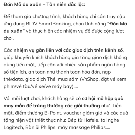
Đón Mã du xuân – Tân niên đắc lộc:
Để tham gia chương trình, khách hàng chỉ cần truy cập
ứng dụng BIDV SmartBanking, chọn tính năng
“Đón Mã
du xuân”
và thực hiện các nhiệm vụ để được cộng lượt
chơi.
Các
nhiệm vụ gắn liền với các giao dịch trên kênh số
,
giúp khuyến khích khách hàng gia tăng giao dịch không
dùng tiền mặt, tiếp cận với nhiều sản phẩm ngân hàng
số tiện ích, an toàn như thanh toan hóa đơn, nạp
thẻ/data, giao dịch Thẻ, mua sắm (VnShop, đặt vé xem
phim/vé tàu/vé xe/vé máy bay)….
Với mỗi lượt chơi, khách hàng sẽ có
cơ hội mở hộp quà
may mắn để trúng thưởng các giải thưởng
như: Tiền
mặt, điểm thưởng B-Point, voucher giảm giá và các quà
tặng hiện vật thiết thực như: Bếp từ Hafele, tai nghe
Logitech, Bàn ủi Philips, máy massage Philips….