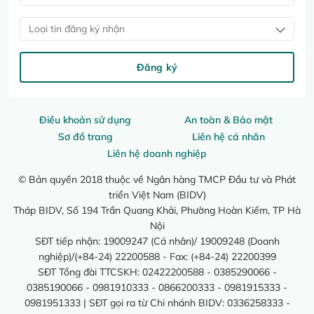
Loại tin đăng ký nhận
Đăng ký
Điều khoản sử dụng
An toàn & Bảo mật
Sơ đồ trang
Liên hệ cá nhân
Liên hệ doanh nghiệp
© Bản quyền 2018 thuộc về Ngân hàng TMCP Đầu tư và Phát
triển Việt Nam (BIDV)
Tháp BIDV, Số 194 Trần Quang Khải, Phường Hoàn Kiếm, TP Hà
Nội
SĐT tiếp nhận: 19009247 (Cá nhân)/ 19009248 (Doanh
nghiệp)/(+84-24) 22200588 - Fax: (+84-24) 22200399
SĐT Tổng đài TTCSKH: 02422200588 - 0385290066 -
0385190066 - 0981910333 - 0866200333 - 0981915333 -
0981951333 | SĐT gọi ra từ Chi nhánh BIDV: 0336258333 -