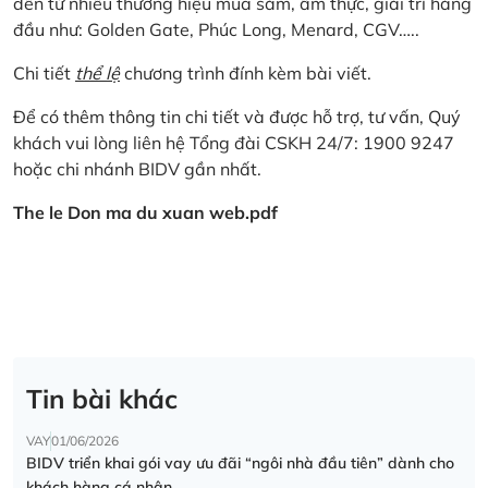
đến từ nhiều thương hiệu mua sắm, ẩm thực, giải trí hàng
đầu như: Golden Gate, Phúc Long, Menard, CGV…..
Chi tiết
thể lệ
chương trình đính kèm bài viết.
Để có thêm thông tin chi tiết và được hỗ trợ, tư vấn, Quý
khách vui lòng liên hệ Tổng đài CSKH 24/7: 1900 9247
hoặc chi nhánh BIDV gần nhất.
The le Don ma du xuan web.pdf
Tin bài khác
VAY
01/06/2026
BIDV triển khai gói vay ưu đãi “ngôi nhà đầu tiên” dành cho
khách hàng cá nhân