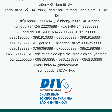
triển Việt Nam (BIDV)
Tháp BIDV, Số 194 Trần Quang Khải, Phường Hoàn Kiếm, TP Hà
Nội
SĐT tiếp nhận: 19009247 (Cá nhân)/ 19009248 (Doanh
nghiệp)/(+84-24) 22200588 - Fax: (+84-24) 22200399
SĐT Tổng đài TTCSKH: 02422200588 - 0385290066 -
0385190066 - 0981910333 - 0866200333 - 0981915333 -
0981951333 | SĐT gọi ra từ Chi nhánh BIDV: 0336258333 -
0336128333 - 0766069388 - 0766056388 - 0852198088 -
0822150068 | SĐT xác minh giao dịch thẻ, giao dịch chuyển tiền:
02422200520 - 0981358335 - 0862136388 - 0862159399
Email:
bidv247@bidv.com.vn
Swift code: BIDVVNVX