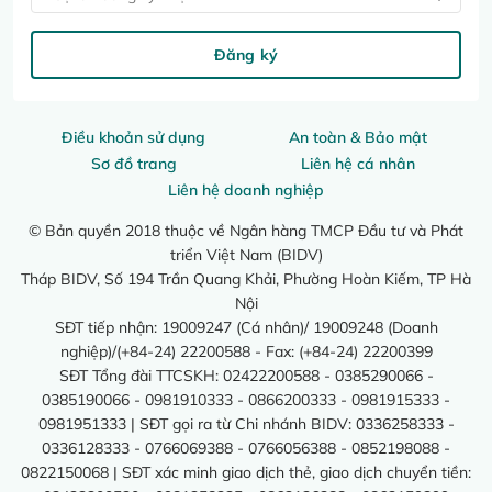
Đăng ký
Điều khoản sử dụng
An toàn & Bảo mật
Sơ đồ trang
Liên hệ cá nhân
Liên hệ doanh nghiệp
© Bản quyền 2018 thuộc về Ngân hàng TMCP Đầu tư và Phát
triển Việt Nam (BIDV)
Tháp BIDV, Số 194 Trần Quang Khải, Phường Hoàn Kiếm, TP Hà
Nội
SĐT tiếp nhận: 19009247 (Cá nhân)/ 19009248 (Doanh
nghiệp)/(+84-24) 22200588 - Fax: (+84-24) 22200399
SĐT Tổng đài TTCSKH: 02422200588 - 0385290066 -
0385190066 - 0981910333 - 0866200333 - 0981915333 -
0981951333 | SĐT gọi ra từ Chi nhánh BIDV: 0336258333 -
0336128333 - 0766069388 - 0766056388 - 0852198088 -
0822150068 | SĐT xác minh giao dịch thẻ, giao dịch chuyển tiền: