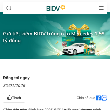
Gửi tiết kiệm BIDV trúng ô tô Mercedes 1,59
tỷ đồng
Đăng tải ngày
30/01/2026
Thích
Chia sẻ qua
Chào đón năm Bính Ngọ 2026, BIDV triển khai chương trình