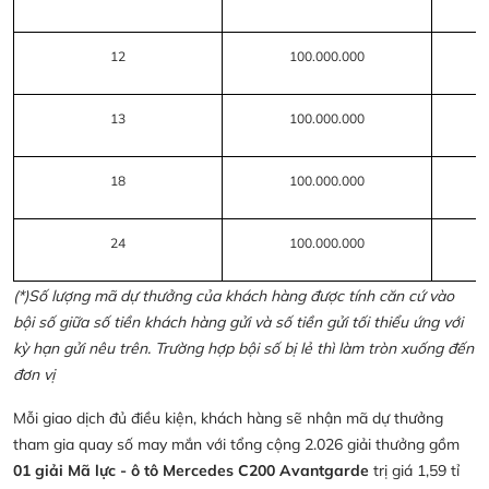
12
100.000.000
13
100.000.000
18
100.000.000
24
100.000.000
(*)Số lượng mã dự thưởng của khách hàng được tính căn cứ vào
bội số giữa số tiền khách hàng gửi và số tiền gửi tối thiểu ứng với
kỳ hạn gửi nêu trên. Trường hợp bội số bị lẻ thì làm tròn xuống đến
đơn vị
Mỗi giao dịch đủ điều kiện, khách hàng sẽ nhận mã dự thưởng
tham gia quay số may mắn với tổng cộng 2.026 giải thưởng gồm
01 giải Mã lực - ô tô Mercedes C200 Avantgarde
trị giá 1,59 tỉ