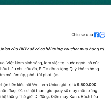
Chia sẻ qua
nion của BIDV sẽ có cơ hội trúng voucher mua hàng trị
ời Việt Nam sinh sống, làm việc tại nước ngoài nô nức
 Thấu hiểu nhu cầu đó, BIDV dành tặng Quý khách hàng
m mới ấm áp, phát tài phát lộc.
 nhận tiền kiều hối Western Union giá trị từ
9.500.000
ẽ nhận được 01 cơ hội tham gia quay số may mắn trúng
ại hệ thống Thế giới Di động, Điện máy Xanh, Bách hóa