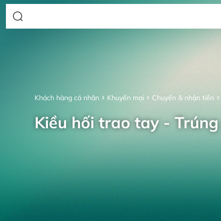
Khách hàng cá nhân
Khuyến mại
Chuyển & nhận tiền
Kiều hối trao tay - Trúng