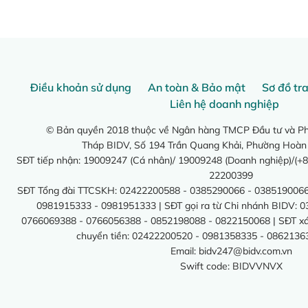
Điều khoản sử dụng
An toàn & Bảo mật
Sơ đồ tr
Liên hệ doanh nghiệp
© Bản quyền 2018 thuộc về Ngân hàng TMCP Đầu tư và Phá
Tháp BIDV, Số 194 Trần Quang Khải, Phường Hoàn
SĐT tiếp nhận: 19009247 (Cá nhân)/ 19009248 (Doanh nghiệp)/(+8
22200399
SĐT Tổng đài TTCSKH: 02422200588 - 0385290066 - 0385190066
0981915333 - 0981951333 | SĐT gọi ra từ Chi nhánh BIDV: 
0766069388 - 0766056388 - 0852198088 - 0822150068 | SĐT xác 
chuyển tiền: 02422200520 - 0981358335 - 0862136
Email:
bidv247@bidv.com.vn
Swift code: BIDVVNVX