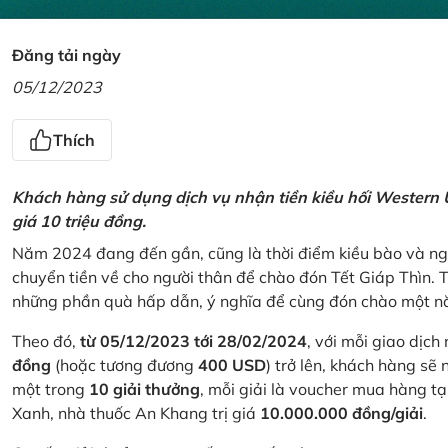
Đăng tải ngày
05/12/2023
Thích
Khách hàng sử dụng dịch vụ nhận tiền kiều hối Western U
giá 10 triệu đồng.
Năm 2024 đang đến gần, cũng là thời điểm kiều bào và ngư
chuyển tiền về cho người thân để chào đón Tết Giáp Thìn.
những phần quà hấp dẫn, ý nghĩa để cùng đón chào một nă
Theo đó,
từ 05/12/2023 tới 28/02/2024
, với mỗi giao dịch
đồng
(hoặc tương đương
400 USD
) trở lên, khách hàng s
một trong
10 giải thưởng
, mỗi giải là voucher mua hàng t
Xanh, nhà thuốc An Khang trị giá
10.000.000 đồng/giải
.