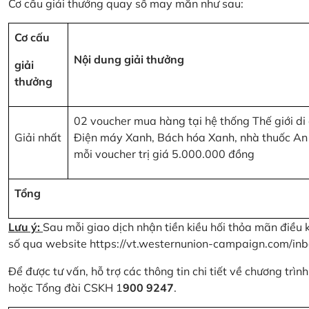
Cơ cấu giải thưởng quay số may mắn như sau:
Cơ cấu
Nội dung giải thưởng
giải
thưởng
02 voucher mua hàng tại hệ thống Thế giới di
Giải nhất
Điện máy Xanh, Bách hóa Xanh, nhà thuốc An
mỗi voucher trị giá 5.000.000 đồng
Tổng
Lưu ý:
Sau mỗi giao dịch nhận tiền kiều hối thỏa mãn điều 
số qua website
https://vt.westernunion-campaign.com/inb
Để được tư vấn, hỗ trợ các thông tin chi tiết về chương trì
hoặc Tổng đài CSKH 1
900 9247
.