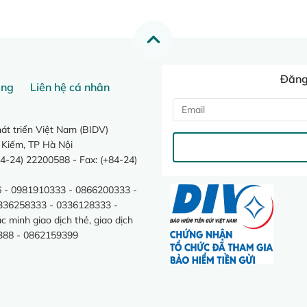
Đăng 
ang
Liên hệ cá nhân
t triển Việt Nam (BIDV)
 Kiếm, TP Hà Nội
4-24) 22200588 - Fax: (+84-24)
 - 0981910333 - 0866200333 -
0336258333 - 0336128333 -
minh giao dịch thẻ, giao dịch
388 - 0862159399