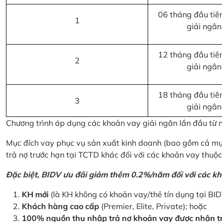
06 tháng đầu tiên
1
giải ngân
12 tháng đầu tiên
2
giải ngân
18 tháng đầu tiên
3
giải ngân
Chương trình áp dụng các khoản vay giải ngân lần đầu từ
Mục đích vay phục vụ sản xuất kinh doanh (bao gồm cả mục
trả nợ trước hạn tại TCTD khác đối với các khoản vay thuộc
Đặc biệt, BIDV ưu đãi giảm thêm 0.2%/năm đối với các kh
KH mới
(là KH không có khoản vay/thẻ tín dụng tại BI
Khách hàng cao cấp
(Premier, Elite, Private); hoặc
100% nguồn thu nhập trả nợ khoản vay được nhận tr