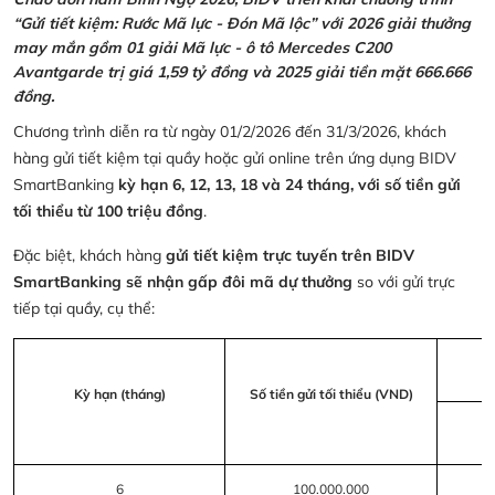
“Gửi tiết kiệm: Rước Mã lực - Đón Mã lộc” với 2026 giải thưởng
may mắn gồm 01 giải Mã lực - ô tô Mercedes C200
Avantgarde trị giá 1,59 tỷ đồng và 2025 giải tiền mặt 666.666
đồng.
Chương trình diễn ra từ ngày 01/2/2026 đến 31/3/2026, khách
hàng gửi tiết kiệm tại quầy hoặc gửi online trên ứng dụng BIDV
SmartBanking
kỳ hạn 6, 12, 13, 18 và 24 tháng, với số tiền gửi
tối thiểu từ 100 triệu đồng
.
Đặc biệt, khách hàng
gửi tiết kiệm trực tuyến trên BIDV
SmartBanking sẽ nhận gấp đôi mã dự thưởng
so với gửi trực
tiếp tại quầy, cụ thể:
Kỳ hạn (tháng)
Số tiền gửi tối thiểu (VND)
6
100.000.000