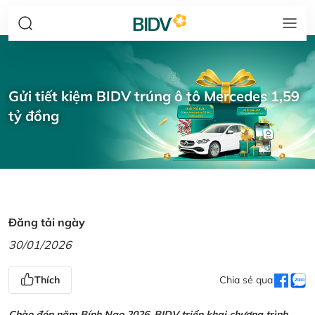
Gửi tiết kiệm BIDV trúng ô tô Mercedes 1,59
tỷ đồng
Đăng tải ngày
30/01/2026
Thích
Chia sẻ qua
Chào đón năm Bính Ngọ 2026, BIDV triển khai chương trình