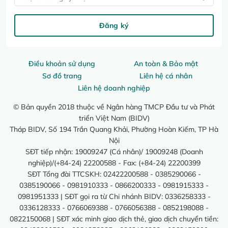
Đăng ký
Điều khoản sử dụng
An toàn & Bảo mật
Sơ đồ trang
Liên hệ cá nhân
Liên hệ doanh nghiệp
© Bản quyền 2018 thuộc về Ngân hàng TMCP Đầu tư và Phát
triển Việt Nam (BIDV)
Tháp BIDV, Số 194 Trần Quang Khải, Phường Hoàn Kiếm, TP Hà
Nội
SĐT tiếp nhận: 19009247 (Cá nhân)/ 19009248 (Doanh
nghiệp)/(+84-24) 22200588 - Fax: (+84-24) 22200399
SĐT Tổng đài TTCSKH: 02422200588 - 0385290066 -
0385190066 - 0981910333 - 0866200333 - 0981915333 -
0981951333 | SĐT gọi ra từ Chi nhánh BIDV: 0336258333 -
0336128333 - 0766069388 - 0766056388 - 0852198088 -
0822150068 | SĐT xác minh giao dịch thẻ, giao dịch chuyển tiền: