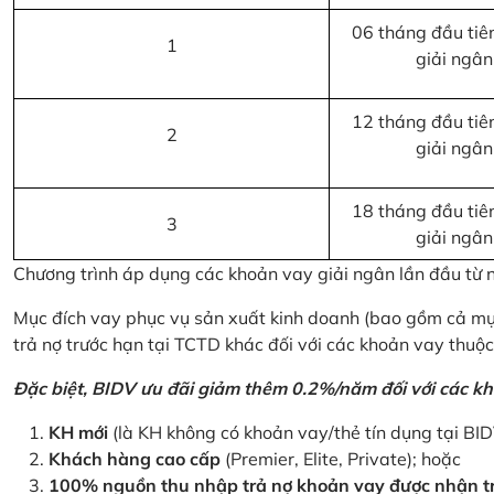
06 tháng đầu tiên
1
giải ngân
12 tháng đầu tiên
2
giải ngân
18 tháng đầu tiên
3
giải ngân
Chương trình áp dụng các khoản vay giải ngân lần đầu từ
Mục đích vay phục vụ sản xuất kinh doanh (bao gồm cả mục
trả nợ trước hạn tại TCTD khác đối với các khoản vay thuộc
Đặc biệt, BIDV ưu đãi giảm thêm 0.2%/năm đối với các kh
KH mới
(là KH không có khoản vay/thẻ tín dụng tại BI
Khách hàng cao cấp
(Premier, Elite, Private); hoặc
100% nguồn thu nhập trả nợ khoản vay được nhận tr