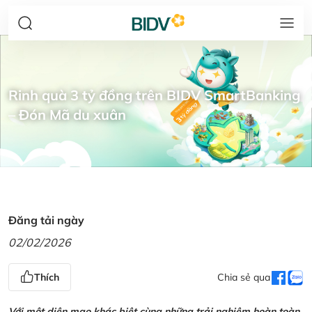
Rinh quà 3 tỷ đồng trên BIDV SmartBanking
– Đón Mã du xuân
Đăng tải ngày
02/02/2026
Thích
Chia sẻ qua
Với một diện mạo khác biệt cùng những trải nghiệm hoàn toàn