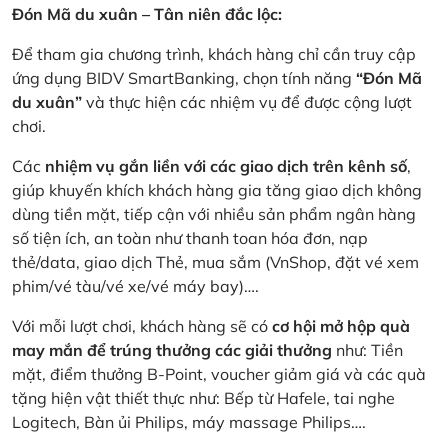
Đón Mã du xuân – Tân niên đắc lộc:
Để tham gia chương trình, khách hàng chỉ cần truy cập
ứng dụng BIDV SmartBanking, chọn tính năng
“Đón Mã
du xuân”
và thực hiện các nhiệm vụ để được cộng lượt
chơi.
Các
nhiệm vụ gắn liền với các giao dịch trên kênh số
,
giúp khuyến khích khách hàng gia tăng giao dịch không
dùng tiền mặt, tiếp cận với nhiều sản phẩm ngân hàng
số tiện ích, an toàn như thanh toan hóa đơn, nạp
thẻ/data, giao dịch Thẻ, mua sắm (VnShop, đặt vé xem
phim/vé tàu/vé xe/vé máy bay)….
Với mỗi lượt chơi, khách hàng sẽ có
cơ hội mở hộp quà
may mắn để trúng thưởng các giải thưởng
như: Tiền
mặt, điểm thưởng B-Point, voucher giảm giá và các quà
tặng hiện vật thiết thực như: Bếp từ Hafele, tai nghe
Logitech, Bàn ủi Philips, máy massage Philips….