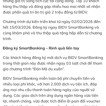
những giá trị sống tích cực tới cộng đồng. Top 10 khách
hàng thu thập và đóng góp nhiều hoa mai nhất sẽ nhận
được phần quà tri ân trị giá 2 triệu đồng từ BIDV.
Chương trình dự kiến triển khai từ ngày 02/02/2026 đến
hết 15/03/2026. Đăng ký ngay BIDV SmartBanking và
cùng khám phá và thu thập quà tặng hấp dẫn từ chương
trình.
Đăng ký SmartBanking – Rinh quà liền tay
Các khách hàng đăng ký mới dịch vụ BIDV SmartBanking
trong thời gian này được nhận ngay 03 lượt chơi để tham
gia chương trình “Đón Mã du xuân”.
BIDV SmartBanking miễn toàn bộ phí chuyển tiền và
nhiều loại phí khác, với hơn 2.000 dịch vụ tiện ích, đáp
ứng mọi nhu cầu thanh toán hàng ngày của người sử
dụng. Các giao dịch trên ứng dụng ngân hàng vừa tiện
lợi, nhanh chóng, vừa được tích điểm B-poin đổi voucher