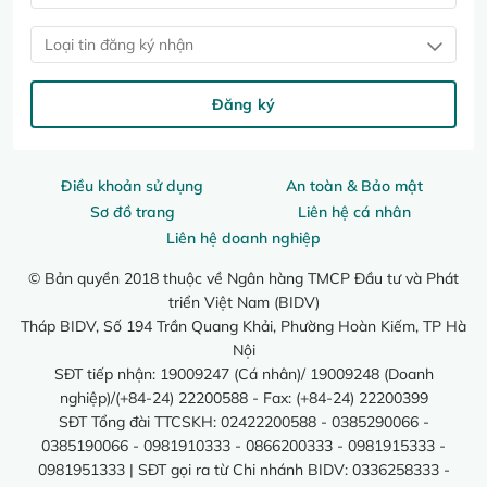
Loại tin đăng ký nhận
Đăng ký
Điều khoản sử dụng
An toàn & Bảo mật
Sơ đồ trang
Liên hệ cá nhân
Liên hệ doanh nghiệp
© Bản quyền 2018 thuộc về Ngân hàng TMCP Đầu tư và Phát
triển Việt Nam (BIDV)
Tháp BIDV, Số 194 Trần Quang Khải, Phường Hoàn Kiếm, TP Hà
Nội
SĐT tiếp nhận: 19009247 (Cá nhân)/ 19009248 (Doanh
nghiệp)/(+84-24) 22200588 - Fax: (+84-24) 22200399
SĐT Tổng đài TTCSKH: 02422200588 - 0385290066 -
0385190066 - 0981910333 - 0866200333 - 0981915333 -
0981951333 | SĐT gọi ra từ Chi nhánh BIDV: 0336258333 -