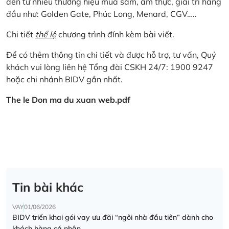
đến từ nhiều thương hiệu mua sắm, ẩm thực, giải trí hàng
đầu như: Golden Gate, Phúc Long, Menard, CGV…..
Chi tiết
thể lệ
chương trình đính kèm bài viết.
Để có thêm thông tin chi tiết và được hỗ trợ, tư vấn, Quý
khách vui lòng liên hệ Tổng đài CSKH 24/7: 1900 9247
hoặc chi nhánh BIDV gần nhất.
The le Don ma du xuan web.pdf
Tin bài khác
VAY
01/06/2026
BIDV triển khai gói vay ưu đãi “ngôi nhà đầu tiên” dành cho
khách hàng cá nhân