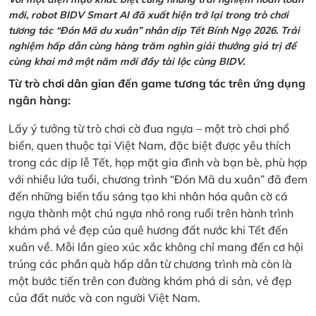
mới, robot BIDV Smart AI đã xuất hiện trở lại trong trò chơi
tương tác “Đón Mã du xuân” nhân dịp Tết Bính Ngọ 2026. Trải
nghiệm hấp dẫn cùng hàng trăm nghìn giải thưởng giá trị để
cùng khai mở một năm mới đầy tài lộc cùng BIDV.
Từ trò chơi dân gian đến game tương tác trên ứng dụng
ngân hàng:
Lấy ý tưởng từ trò chơi cờ đua ngựa – một trò chơi phổ
biến, quen thuộc tại Việt Nam, đặc biệt được yêu thích
trong các dịp lễ Tết, họp mặt gia đình và bạn bè, phù hợp
với nhiều lứa tuổi, chương trình “Đón Mã du xuân” đã đem
đến những biến tấu sáng tạo khi nhân hóa quân cờ cá
ngựa thành một chú ngựa nhỏ rong ruổi trên hành trình
khám phá vẻ đẹp của quê hương đất nước khi Tết đến
xuân về. Mỗi lần gieo xúc xắc không chỉ mang đến cơ hội
trúng các phần quà hấp dẫn từ chương trình mà còn là
một bước tiến trên con đường khám phá di sản, vẻ đẹp
của đất nước và con người Việt Nam.