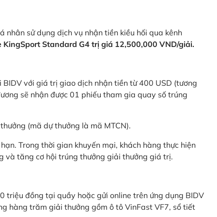
 nhân sử dụng dịch vụ nhận tiền kiều hối qua kênh
KingSport Standard G4 trị giá 12,500,000 VND/giải.
 BIDV với giá trị giao dịch nhận tiền từ 400 USD (tương
ương sẽ nhận được 01 phiếu tham gia quay số trúng
ự thưởng (mã dự thưởng là mã MTCN).
hạn. Trong thời gian khuyến mại, khách hàng thực hiện
và tăng cơ hội trúng thưởng giải thưởng giá trị.
0 triệu đồng tại quầy hoặc gửi online trên ứng dụng BIDV
g hàng trăm giải thưởng gồm ô tô VinFast VF7, sổ tiết