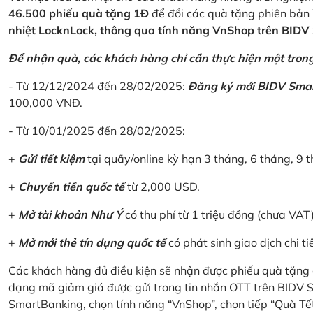
46.500 phiếu quà tặng 1Đ
để đổi các quà tặng phiên bản 
nhiệt LocknLock, thông qua tính năng VnShop trên BID
Để nhận quà, các khách hàng chỉ cần thực hiện một trong 
- Từ 12/12/2024 đến 28/02/2025:
Đăng ký mới BIDV Sma
100,000 VNĐ.
- Từ 10/01/2025 đến 28/02/2025:
+
Gửi tiết kiệm
tại quầy/online kỳ hạn 3 tháng, 6 tháng, 9 t
+
Chuyển tiền quốc tế
từ 2,000 USD.
+
Mở tài khoản Như Ý
có thu phí từ 1 triệu đồng (chưa VAT
+
Mở mới thẻ tín dụng quốc tế
có phát sinh giao dịch chi ti
Các khách hàng đủ điều kiện sẽ nhận được phiếu quà tặng 
dạng mã giảm giá được gửi trong tin nhắn OTT trên BIDV
SmartBanking, chọn tính năng “VnShop”, chọn tiếp “Quà Tế