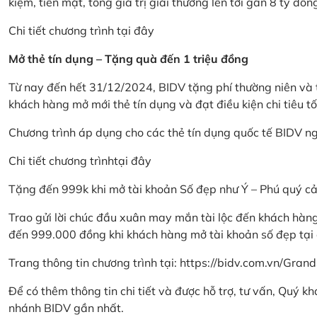
kiệm, tiền mặt, tổng giá trị giải thưởng lên tới gần 8 tỷ đồn
Chi tiết chương trình
tại đây
Mở thẻ tín dụng – Tặng quà đến 1 triệu đồng
Từ nay đến hết 31/12/2024, BIDV tặng phí thường niên và t
khách hàng mở mới thẻ tín dụng và đạt điều kiện chi tiêu tố
Chương trình áp dụng cho các thẻ tín dụng quốc tế BIDV n
Chi tiết chương trình
tại đây
Tặng đến 999k khi mở tài khoản Số đẹp như Ý – Phú quý c
Trao gửi lời chúc đầu xuân may mắn tài lộc đến khách hà
đến 999.000 đồng khi khách hàng mở tài khoản số đẹp tại
Trang thông tin chương trình tại:
https://bidv.com.vn/Grand
Để có thêm thông tin chi tiết và được hỗ trợ, tư vấn, Quý 
nhánh BIDV gần nhất.