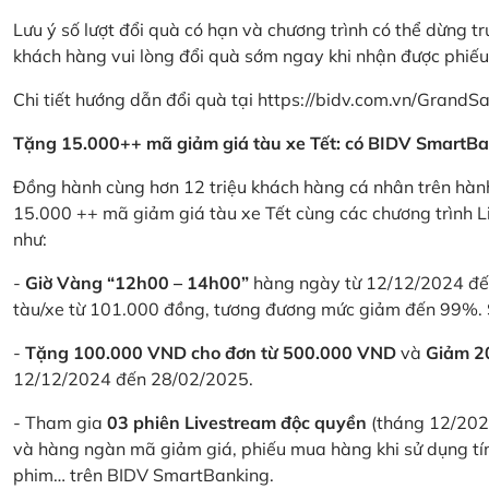
Lưu ý số lượt đổi quà có hạn và chương trình có thể dừng t
khách hàng vui lòng đổi quà sớm ngay khi nhận được phiế
Chi tiết hướng dẫn đổi quà tại
https://bidv.com.vn/GrandSa
Tặng 15.000++ mã giảm giá tàu xe Tết: có BIDV SmartBa
Đồng hành cùng hơn 12 triệu khách hàng cá nhân trên hành
15.000 ++ mã giảm giá tàu xe Tết cùng các chương trình L
như:
-
Giờ Vàng “12h00 – 14h00”
hàng ngày từ 12/12/2024 đến
tàu/xe từ 101.000 đồng, tương đương mức giảm đến 99%. 
-
Tặng 100.000 VND cho đơn từ 500.000 VND
và
Giảm 
12/12/2024 đến 28/02/2025.
- Tham gia
03 phiên Livestream độc quyền
(tháng 12/202
và hàng ngàn mã giảm giá, phiếu mua hàng khi sử dụng tí
phim… trên BIDV SmartBanking.