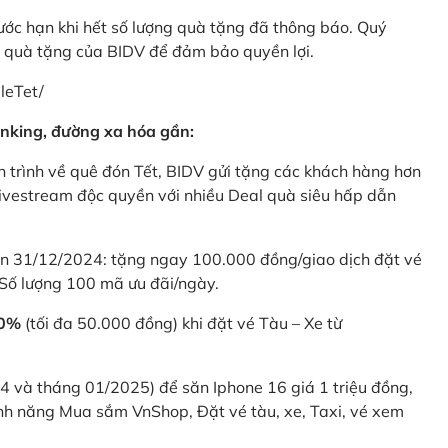
rước hạn khi hết số lượng quà tặng đã thông báo. Quý
u quà tặng của BIDV để đảm bảo quyền lợi.
leTet/
nking, đường xa hóa gần:
 trình về quê đón Tết, BIDV gửi tặng các khách hàng hơn
ivestream độc quyền với nhiều Deal quà siêu hấp dẫn
 31/12/2024: tặng ngay 100.000 đồng/giao dịch đặt vé
Số lượng 100 mã ưu đãi/ngày.
20%
(tối đa 50.000 đồng) khi đặt vé Tàu – Xe từ
4 và tháng 01/2025) để săn Iphone 16 giá 1 triệu đồng,
nh năng Mua sắm VnShop, Đặt vé tàu, xe, Taxi, vé xem