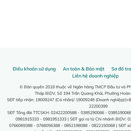
Điều khoản sử dụng
An toàn & Bảo mật
Sơ đồ tr
Liên hệ doanh nghiệp
© Bản quyền 2018 thuộc về Ngân hàng TMCP Đầu tư và Phá
Tháp BIDV, Số 194 Trần Quang Khải, Phường Hoàn
SĐT tiếp nhận: 19009247 (Cá nhân)/ 19009248 (Doanh nghiệp)/(+8
22200399
SĐT Tổng đài TTCSKH: 02422200588 - 0385290066 - 0385190066
0981915333 - 0981951333 | SĐT gọi ra từ Chi nhánh BIDV: 
0766069388 - 0766056388 - 0852198088 - 0822150068 | SĐT xác 