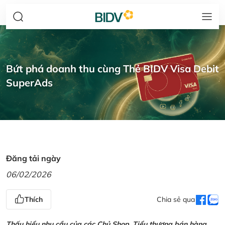
Bứt phá doanh thu cùng Thẻ BIDV Visa Debit
SuperAds
Đăng tải ngày
06/02/2026
Thích
Chia sẻ qua
Thấu hiểu nhu cầu của các Chủ Shop, Tiểu thương bán hàng