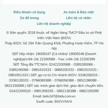
Điều khoản sử dụng
An toàn & Bảo mật
Sơ đồ trang
Liên hệ cá nhân
Liên hệ doanh nghiệp
© Bản quyền 2018 thuộc về Ngân hàng TMCP Đầu tư và Phát
triển Việt Nam (BIDV)
Tháp BIDV, Số 194 Trần Quang Khải, Phường Hoàn Kiếm, TP Hà
Nội
SĐT tiếp nhận: 19009247 (Cá nhân)/ 19009248 (Doanh
nghiệp)/(+84-24) 22200588 - Fax: (+84-24) 22200399
SĐT Tổng đài TTCSKH: 02422200588 - 0385290066 -
0385190066 - 0981910333 - 0866200333 - 0981915333 -
0981951333 | SĐT gọi ra từ Chi nhánh BIDV: 0336258333 -
0336128333 - 0766069388 - 0766056388 - 0852198088 -
0822150068 | SĐT xác minh giao dịch thẻ, giao dịch chuyển tiền:
02422200520 - 0981358335 - 0862136388 - 0862159399
Email:
bidv247@bidv.com.vn
Swift code: BIDVVNVX