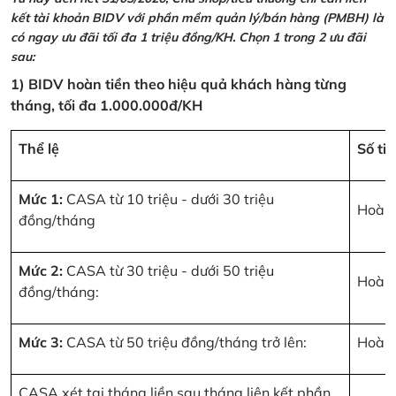
kết tài khoản BIDV với phần mềm quản lý/bán hàng (PMBH) là
có ngay ưu đãi tối đa 1 triệu đồng/KH. Chọn 1 trong 2 ưu đãi
sau:
1) BIDV hoàn tiền theo hiệu quả khách hàng từng
tháng, tối đa 1.000.000đ/KH
Thể lệ
Số ti
Mức 1:
CASA từ 10 triệu - dưới 30 triệu
Hoàn 
đồng/tháng
Mức 2:
CASA từ 30 triệu - dưới 50 triệu
Hoàn 
đồng/tháng:
Mức 3:
CASA từ 50 triệu đồng/tháng trở lên:
Hoàn 
CASA xét tại tháng liền sau tháng liên kết phần