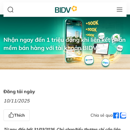
Nhận ngay đến 1 triệu đồng khi liên kết phần
mềm bán hàng với tài khoản BIDV
Đăng tải ngày
10/11/2025
Thích
Chia sẻ qua
Từ nay đến hết 31/03/2026, Chủ shop/tiểu thương chỉ cần liên