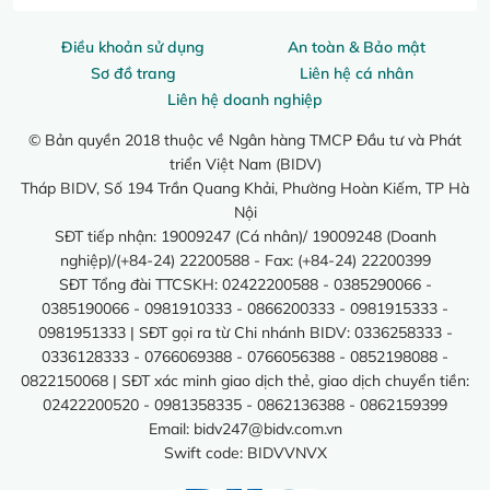
Điều khoản sử dụng
An toàn & Bảo mật
Sơ đồ trang
Liên hệ cá nhân
Liên hệ doanh nghiệp
© Bản quyền 2018 thuộc về Ngân hàng TMCP Đầu tư và Phát
triển Việt Nam (BIDV)
Tháp BIDV, Số 194 Trần Quang Khải, Phường Hoàn Kiếm, TP Hà
Nội
SĐT tiếp nhận: 19009247 (Cá nhân)/ 19009248 (Doanh
nghiệp)/(+84-24) 22200588 - Fax: (+84-24) 22200399
SĐT Tổng đài TTCSKH: 02422200588 - 0385290066 -
0385190066 - 0981910333 - 0866200333 - 0981915333 -
0981951333 | SĐT gọi ra từ Chi nhánh BIDV: 0336258333 -
0336128333 - 0766069388 - 0766056388 - 0852198088 -
0822150068 | SĐT xác minh giao dịch thẻ, giao dịch chuyển tiền:
02422200520 - 0981358335 - 0862136388 - 0862159399
Email:
bidv247@bidv.com.vn
Swift code: BIDVVNVX