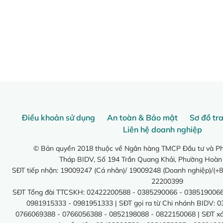
Điều khoản sử dụng
An toàn & Bảo mật
Sơ đồ tr
Liên hệ doanh nghiệp
© Bản quyền 2018 thuộc về Ngân hàng TMCP Đầu tư và Phá
Tháp BIDV, Số 194 Trần Quang Khải, Phường Hoàn
SĐT tiếp nhận: 19009247 (Cá nhân)/ 19009248 (Doanh nghiệp)/(+8
22200399
SĐT Tổng đài TTCSKH: 02422200588 - 0385290066 - 0385190066
0981915333 - 0981951333 | SĐT gọi ra từ Chi nhánh BIDV: 
0766069388 - 0766056388 - 0852198088 - 0822150068 | SĐT xác 