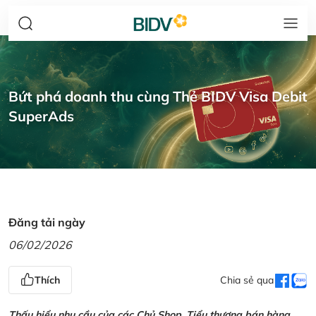
Bứt phá doanh thu cùng Thẻ BIDV Visa Debit
SuperAds
Đăng tải ngày
06/02/2026
Thích
Chia sẻ qua
Thấu hiểu nhu cầu của các Chủ Shop, Tiểu thương bán hàng