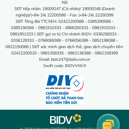
Nội
SĐT tiếp nhận: 19009247 (Cá nhân)/ 19009248 (Doanh
nghiệp)/(+84-24) 22200588 - Fax: (+84-24) 22200399
SĐT Tổng đài TTCSKH: 02422200588 - 0385290066 -
0385190066 - 0981910333 - 0866200333 - 0981915333 -
0981951333 | SĐT gọi ra từ Chi nhánh BIDV: 0336258333 -
0336128333 - 0766069388 - 0766056388 - 0852198088 -
0822150068 | SĐT xác minh giao dịch thẻ, giao dịch chuyển tiền:
02422200520 - 0981358335 - 0862136388 - 0862159399
Email:
bidv247@bidv.com.vn
Swift code: BIDVVNVX
© 2018 Ngân hàng TMCP Đầu tư và Phát triển Việt Nam