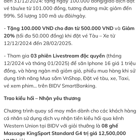
đến 31/12/2024: tặng ngay 100.000 đồng/giao dịch đặt
vé tàu/xe từ 101.000 đồng, tương đương mức giảm đến
99%. Số lượng 100 mã ưu đãi/ngày.
-
Tặng 100.000 VND cho đơn từ 500.000 VND
và
Giảm
20%
(tối đa 50.000 đồng) khi đặt vé Tàu – Xe từ
12/12/2024 đến 28/02/2025.
- Tham gia
03 phiên Livestream độc quyền
(tháng
12/2024 và tháng 01/2025) để săn Iphone 16 giá 1 triệu
đồng, và hàng ngàn mã giảm giá, phiếu mua hàng khi sử
dụng tính năng Mua sắm VnShop, Đặt vé tàu, xe, Taxi,
vé xem phim… trên BIDV SmartBanking.
Trao kiều hối – Nhận yêu thương
Chương trình quay số may mắn dành cho các khách hàng
cá nhân sử dụng dịch vụ nhận tiền kiều hối qua kênh
Western Union tại BIDV với giải thưởng là
08 ghế
Massage KingSport Standard G4 trị giá 12,500,000