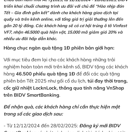
triển khai chuỗi chương trình ưu đãi với chủ đề “Hòa nhịp đón
Tết – Gia đình gắn kết” dành cho khách hàng giao dịch tại
quầy và trên kênh online, với tổng giá trị giải thưởng lên đến
gần 20 tỷ đồng. Các khách hàng sẽ có cơ hội trúng ô tô Vinfast
VF7, nhận 46.5000 quà hiện vật, 15.000 mã giảm giá 20% và
nhiều ưu đãi hấp dẫn khác.
Hàng chục ngàn quà tặng 1Đ phiên bản giới hạn:
Với mục tiêu đem lại cho các khách hàng những trải
nghiệm hoàn toàn mới trên kênh số, BIDV tặng các khách
hàng
46.500 phiếu quà tặng 1Đ
để đổi các quà tặng
phiên bản Tết 2025 như gối cổ du lịch,
túi đay thời trang,
cốc giữ nhiệt LocknLock, thông qua tính năng VnShop
trên BIDV SmartBanking
.
Để nhận quà, các khách hàng chỉ cần thực hiện một
trong số các giao dịch sau:
- Từ 12/12/2024 đến 28/02/2025:
Đăng ký mới BIDV