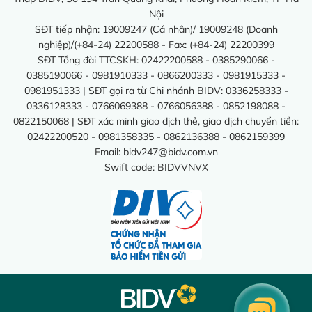
Nội
SĐT tiếp nhận: 19009247 (Cá nhân)/ 19009248 (Doanh
nghiệp)/(+84-24) 22200588 - Fax: (+84-24) 22200399
SĐT Tổng đài TTCSKH: 02422200588 - 0385290066 -
0385190066 - 0981910333 - 0866200333 - 0981915333 -
0981951333 | SĐT gọi ra từ Chi nhánh BIDV: 0336258333 -
0336128333 - 0766069388 - 0766056388 - 0852198088 -
0822150068 | SĐT xác minh giao dịch thẻ, giao dịch chuyển tiền:
02422200520 - 0981358335 - 0862136388 - 0862159399
Email:
bidv247@bidv.com.vn
Swift code: BIDVVNVX