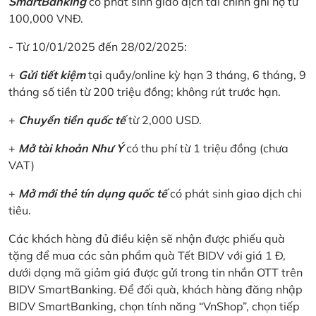
SmartBanking
có phát sinh giao dịch tài chính ghi nợ từ
100,000 VNĐ.
- Từ 10/01/2025 đến 28/02/2025:
+
Gửi tiết kiệm
tại quầy/online kỳ hạn 3 tháng, 6 tháng, 9
tháng số tiền từ 200 triệu đồng; không rút trước hạn.
+
Chuyển tiền quốc tế
từ 2,000 USD.
+
Mở tài khoản Như Ý
có thu phí từ 1 triệu đồng (chưa
VAT)
+
Mở mới thẻ tín dụng quốc tế
có phát sinh giao dịch chi
tiêu.
Các khách hàng đủ điều kiện sẽ nhận được phiếu quà
tặng để mua các sản phẩm quà Tết BIDV với giá 1 Đ,
dưới dạng mã giảm giá được gửi trong tin nhắn OTT trên
BIDV SmartBanking. Để đối quà, khách hàng đăng nhập
BIDV SmartBanking, chọn tính năng “VnShop”, chọn tiếp