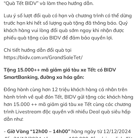
“Quà Tết BIDV” và làm theo hướng dẫn.
Lưu ý số lượt đổi quà có hạn và chương trình có thể dừng
trước hạn khi hết số lượng quà tặng đã thông báo. Quý
khách hàng vui lòng đổi quà sớm ngay khi nhận được
phiếu quà tặng của BIDV để đảm bảo quyền lợi.
Chi tiết hướng dẫn đổi quà tại
https://bidv.com.vn/GrandSaleTet/
Tặng 15.000++ mã giảm giá tàu xe Tết: có BIDV
SmartBanking, đường xa hóa gần:
Đồng hành cùng hơn 12 triệu khách hàng cá nhân trên
hành trình về quê đón Tết, BIDV gửi tặng các khách hàng
hơn 15.000 ++ mã giảm giá tàu xe Tết cùng các chương
trình Livestream độc quyền với nhiều Deal quà siêu hấp
dẫn như:
-
Giờ Vàng “12h00 – 14h00”
hàng ngày từ 12/12/2024