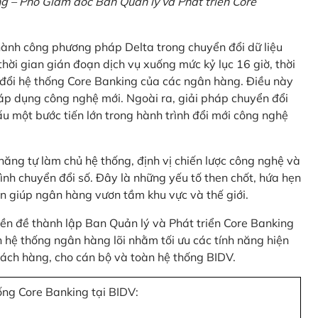
 – Phó Giám đốc Ban Quản lý và Phát triển Core
thành công phương pháp Delta trong chuyển đổi dữ liệu
hời gian gián đoạn dịch vụ xuống mức kỷ lục 16 giờ, thời
 đổi hệ thống Core Banking của các ngân hàng. Điều này
 áp dụng công nghệ mới. Ngoài ra, giải pháp chuyển đổi
u một bước tiến lớn trong hành trình đổi mới công nghệ
ng tự làm chủ hệ thống, định vị chiến lược công nghệ và
ình chuyển đổi số. Đây là những yếu tố then chốt, hứa hẹn
n giúp ngân hàng vươn tầm khu vực và thế giới.
tiền đề thành lập Ban Quản lý và Phát triển Core Banking
hệ thống ngân hàng lõi nhằm tối ưu các tính năng hiện
 khách hàng, cho cán bộ và toàn hệ thống BIDV.
ống Core Banking tại BIDV: