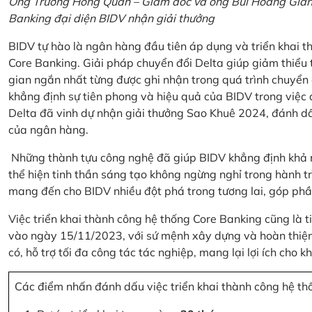
Ông Trương Hồng Quân – Giám đốc và ông Bùi Hoàng Giang
Banking đại diện BIDV nhận giải thưởng
BIDV tự hào là ngân hàng đầu tiên áp dụng và triển khai 
Core Banking. Giải pháp chuyển đổi Delta giúp giảm thiểu t
gian ngắn nhất từng được ghi nhận trong quá trình chuyển
khẳng định sự tiên phong và hiệu quả của BIDV trong việc
Delta đã vinh dự nhận giải thưởng Sao Khuê 2024, đánh dấ
của ngân hàng.
Những thành tựu công nghệ đã giúp BIDV khẳng định khả nă
thể hiện tinh thần sáng tạo không ngừng nghỉ trong hành tr
mang đến cho BIDV nhiều đột phá trong tương lai, góp phầ
Việc triển khai thành công hệ thống Core Banking cũng là 
vào ngày 15/11/2023, với sứ mệnh xây dựng và hoàn thiện 
có, hỗ trợ tối đa công tác tác nghiệp, mang lại lợi ích cho
Các điểm nhấn đánh dấu việc triển khai thành công hệ th