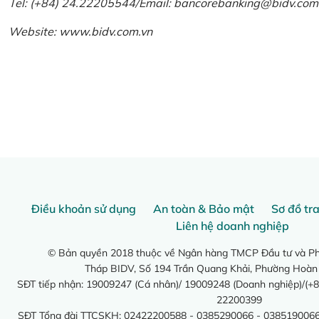
Tel: (+84) 24.22205544/Email: bancorebanking@bidv.com
Website:
www.bidv.com.vn
Điều khoản sử dụng
An toàn & Bảo mật
Sơ đồ tr
Liên hệ doanh nghiệp
© Bản quyền 2018 thuộc về Ngân hàng TMCP Đầu tư và Phá
Tháp BIDV, Số 194 Trần Quang Khải, Phường Hoàn
SĐT tiếp nhận: 19009247 (Cá nhân)/ 19009248 (Doanh nghiệp)/(+8
22200399
SĐT Tổng đài TTCSKH: 02422200588 - 0385290066 - 0385190066