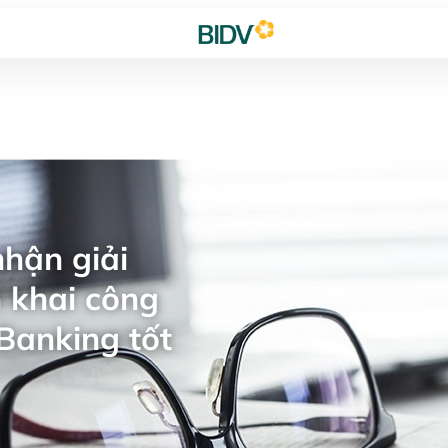
hận giải
 khai công
Banking tốt