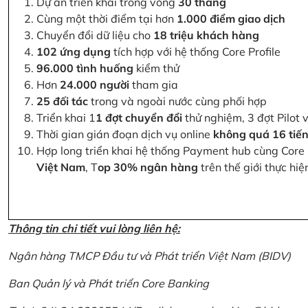
Dự án triển khai trong vòng
30 tháng
Cùng một thời điểm tại hơn
1.000 điểm giao dịch
Chuyển đổi dữ liệu cho
18 triệu khách hàng
102 ứng dụng
tích hợp với hệ thống Core Profile
96.000 tình huống
kiểm thử
Hơn
24.000 người
tham gia
25 đối tác
trong và ngoài nước cùng phối hợp
Triển khai 1
1 đợt chuyển đổi
thử nghiệm, 3 đợt Pilot 
Thời gian gián đoạn dịch vụ online
không quá 16 tiế
Hợp long triển khai hệ thống Payment hub cùng Core 
Việt Nam
, T
op 30% ngân hàng
trên thế giới thực hi
Thông tin chi tiết vui lòng liên hệ:
Ngân hàng TMCP Đầu tư và Phát triển Việt Nam (BIDV)
Ban Quản lý và Phát triển Core Banking