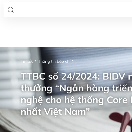
Tin tức
Thông tin báo chí
TTBC số 24/2024: BIDV n
thưởng “Ngân hàng triển
nghệ cho hệ thống Core 
nhất Việt Nam”