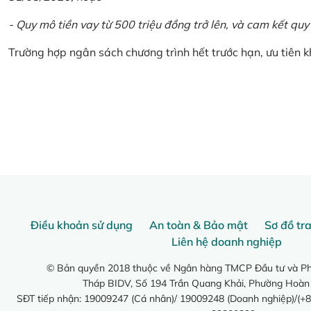
- Quy mô tiền vay từ 500 triệu đồng trở lên, và cam kết quy
Trường hợp ngân sách chương trình hết trước hạn, ưu tiên 
Điều khoản sử dụng
An toàn & Bảo mật
Sơ đồ tr
Liên hệ doanh nghiệp
© Bản quyền 2018 thuộc về Ngân hàng TMCP Đầu tư và Phá
Tháp BIDV, Số 194 Trần Quang Khải, Phường Hoàn
SĐT tiếp nhận: 19009247 (Cá nhân)/ 19009248 (Doanh nghiệp)/(+8