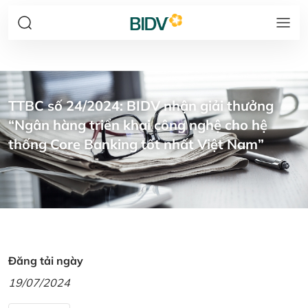
TTBC số 24/2024: BIDV nhận giải thưởng
“Ngân hàng triển khai công nghệ cho hệ
thống Core Banking tốt nhất Việt Nam”
Đăng tải ngày
19/07/2024