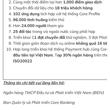
Cùng một thời điểm tại hơn
1.000 điểm giao dịch
Chuyển đổi dữ liệu cho
18 triệu khách hàng
102 ứng dụng
tích hợp với hệ thống Core Profile
96.000 tình huống
kiểm thử
Hơn
24.000 người
tham gia
25 đối tác
trong và ngoài nước cùng phối hợp
Triển khai 1
1 đợt chuyển đổi
thử nghiệm, 3 đợt Pilot 
Thời gian gián đoạn dịch vụ online
không quá 16 tiế
Hợp long triển khai hệ thống Payment hub cùng Core 
đầu tiên tại Việt Nam
, T
op 30% ngân hàng
trên thế 
ISO20022
Thông tin chi tiết vui lòng liên hệ:
Ngân hàng TMCP Đầu tư và Phát triển Việt Nam (BIDV)
Ban Quản lý và Phát triển Core Banking