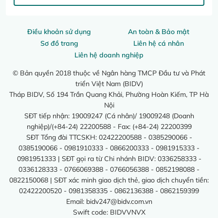
Điều khoản sử dụng
An toàn & Bảo mật
Sơ đồ trang
Liên hệ cá nhân
Liên hệ doanh nghiệp
© Bản quyền 2018 thuộc về Ngân hàng TMCP Đầu tư và Phát
triển Việt Nam (BIDV)
Tháp BIDV, Số 194 Trần Quang Khải, Phường Hoàn Kiếm, TP Hà
Nội
SĐT tiếp nhận: 19009247 (Cá nhân)/ 19009248 (Doanh
nghiệp)/(+84-24) 22200588 - Fax: (+84-24) 22200399
SĐT Tổng đài TTCSKH: 02422200588 - 0385290066 -
0385190066 - 0981910333 - 0866200333 - 0981915333 -
0981951333 | SĐT gọi ra từ Chi nhánh BIDV: 0336258333 -
0336128333 - 0766069388 - 0766056388 - 0852198088 -
0822150068 | SĐT xác minh giao dịch thẻ, giao dịch chuyển tiền:
02422200520 - 0981358335 - 0862136388 - 0862159399
Email:
bidv247@bidv.com.vn
Swift code: BIDVVNVX