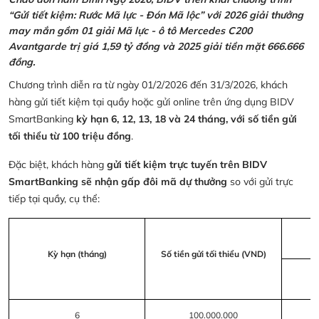
“Gửi tiết kiệm: Rước Mã lực - Đón Mã lộc” với 2026 giải thưởng
may mắn gồm 01 giải Mã lực - ô tô Mercedes C200
Avantgarde trị giá 1,59 tỷ đồng và 2025 giải tiền mặt 666.666
đồng.
Chương trình diễn ra từ ngày 01/2/2026 đến 31/3/2026, khách
hàng gửi tiết kiệm tại quầy hoặc gửi online trên ứng dụng BIDV
SmartBanking
kỳ hạn 6, 12, 13, 18 và 24 tháng, với số tiền gửi
tối thiểu từ 100 triệu đồng
.
Đặc biệt, khách hàng
gửi tiết kiệm trực tuyến trên BIDV
SmartBanking sẽ nhận gấp đôi mã dự thưởng
so với gửi trực
tiếp tại quầy, cụ thể:
Kỳ hạn (tháng)
Số tiền gửi tối thiểu (VND)
6
100.000.000