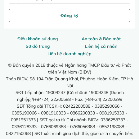
Đăng ký
Điều khoản sử dụng
An toàn & Bảo mật
Sơ đồ trang
Liên hệ cá nhân
Liên hệ doanh nghiệp
© Bản quyền 2018 thuộc về Ngân hàng TMCP Đầu tư và Phát
triển Việt Nam (BIDV)
Tháp BIDV, Số 194 Trần Quang Khải, Phường Hoàn Kiếm, TP Hà
Nội
SĐT tiếp nhận: 19009247 (Cá nhân)/ 19009248 (Doanh
nghiệp)/(+84-24) 22200588 - Fax: (+84-24) 22200399
SĐT Tổng đài TTCSKH: 02422200588 - 0385290066 -
0385190066 - 0981910333 - 0866200333 - 0981915333 -
0981951333 | SĐT gọi ra từ Chi nhánh BIDV: 0336258333 -
0336128333 - 0766069388 - 0766056388 - 0852198088 -
0822150068 | SĐT xác minh giao dịch thẻ, giao dịch chuyển tiền: