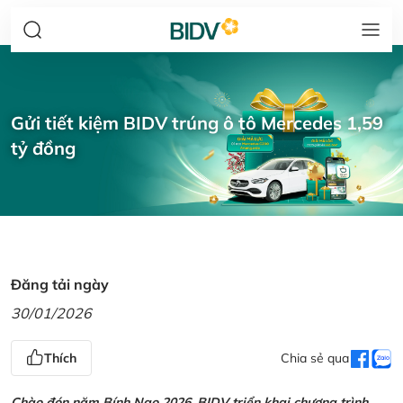
Gửi tiết kiệm BIDV trúng ô tô Mercedes 1,59
tỷ đồng
Đăng tải ngày
30/01/2026
Thích
Chia sẻ qua
Chào đón năm Bính Ngọ 2026, BIDV triển khai chương trình