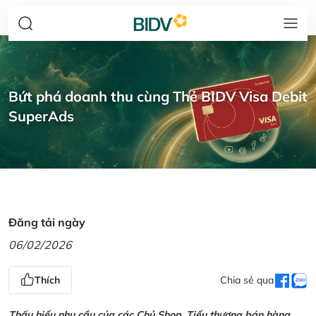
Bứt phá doanh thu cùng Thẻ BIDV Visa Debit
SuperAds
Đăng tải ngày
06/02/2026
Thích
Chia sẻ qua
Thấu hiểu nhu cầu của các Chủ Shop, Tiểu thương bán hàng