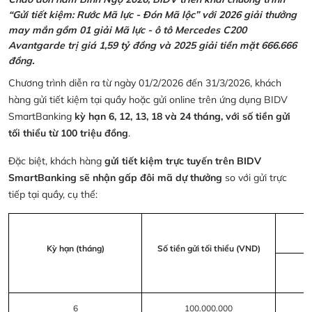
“Gửi tiết kiệm: Rước Mã lực - Đón Mã lộc” với 2026 giải thưởng
may mắn gồm 01 giải Mã lực - ô tô Mercedes C200
Avantgarde trị giá 1,59 tỷ đồng và 2025 giải tiền mặt 666.666
đồng.
Chương trình diễn ra từ ngày 01/2/2026 đến 31/3/2026, khách
hàng gửi tiết kiệm tại quầy hoặc gửi online trên ứng dụng BIDV
SmartBanking
kỳ hạn 6, 12, 13, 18 và 24 tháng, với số tiền gửi
tối thiểu từ 100 triệu đồng
.
Đặc biệt, khách hàng
gửi tiết kiệm trực tuyến trên BIDV
SmartBanking sẽ nhận gấp đôi mã dự thưởng
so với gửi trực
tiếp tại quầy, cụ thể:
Kỳ hạn (tháng)
Số tiền gửi tối thiểu (VND)
6
100.000.000