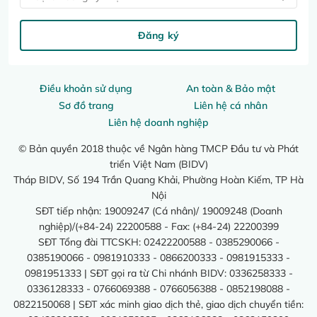
Đăng ký
Điều khoản sử dụng
An toàn & Bảo mật
Sơ đồ trang
Liên hệ cá nhân
Liên hệ doanh nghiệp
© Bản quyền 2018 thuộc về Ngân hàng TMCP Đầu tư và Phát
triển Việt Nam (BIDV)
Tháp BIDV, Số 194 Trần Quang Khải, Phường Hoàn Kiếm, TP Hà
Nội
SĐT tiếp nhận: 19009247 (Cá nhân)/ 19009248 (Doanh
nghiệp)/(+84-24) 22200588 - Fax: (+84-24) 22200399
SĐT Tổng đài TTCSKH: 02422200588 - 0385290066 -
0385190066 - 0981910333 - 0866200333 - 0981915333 -
0981951333 | SĐT gọi ra từ Chi nhánh BIDV: 0336258333 -
0336128333 - 0766069388 - 0766056388 - 0852198088 -
0822150068 | SĐT xác minh giao dịch thẻ, giao dịch chuyển tiền: