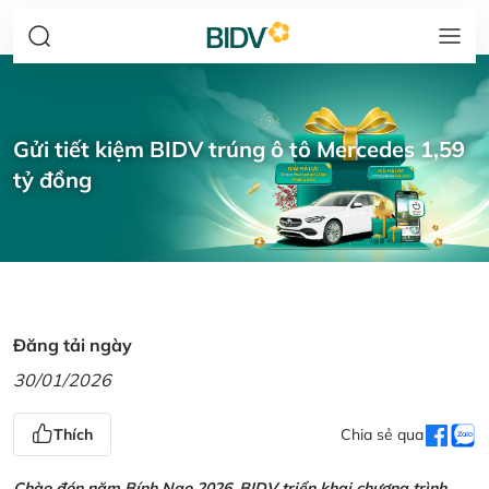
Gửi tiết kiệm BIDV trúng ô tô Mercedes 1,59
tỷ đồng
Đăng tải ngày
30/01/2026
Thích
Chia sẻ qua
Chào đón năm Bính Ngọ 2026, BIDV triển khai chương trình