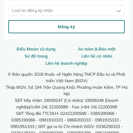
Loại tin đăng ký nhận
Đăng ký
Điều khoản sử dụng
An toàn & Bảo mật
Sơ đồ trang
Liên hệ cá nhân
Liên hệ doanh nghiệp
© Bản quyền 2018 thuộc về Ngân hàng TMCP Đầu tư và Phát
triển Việt Nam (BIDV)
Tháp BIDV, Số 194 Trần Quang Khải, Phường Hoàn Kiếm, TP Hà
Nội
SĐT tiếp nhận: 19009247 (Cá nhân)/ 19009248 (Doanh
nghiệp)/(+84-24) 22200588 - Fax: (+84-24) 22200399
SĐT Tổng đài TTCSKH: 02422200588 - 0385290066 -
0385190066 - 0981910333 - 0866200333 - 0981915333 -
0981951333 | SĐT gọi ra từ Chi nhánh BIDV: 0336258333 -
0336128333 - 0766069388 - 0766056388 - 0852198088 -