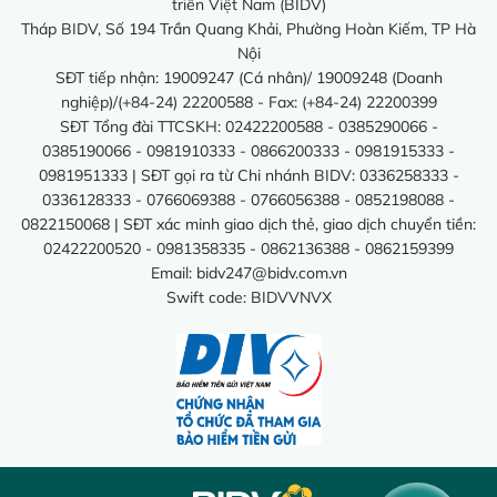
triển Việt Nam (BIDV)
Tháp BIDV, Số 194 Trần Quang Khải, Phường Hoàn Kiếm, TP Hà
Nội
SĐT tiếp nhận: 19009247 (Cá nhân)/ 19009248 (Doanh
nghiệp)/(+84-24) 22200588 - Fax: (+84-24) 22200399
SĐT Tổng đài TTCSKH: 02422200588 - 0385290066 -
0385190066 - 0981910333 - 0866200333 - 0981915333 -
0981951333 | SĐT gọi ra từ Chi nhánh BIDV: 0336258333 -
0336128333 - 0766069388 - 0766056388 - 0852198088 -
0822150068 | SĐT xác minh giao dịch thẻ, giao dịch chuyển tiền:
02422200520 - 0981358335 - 0862136388 - 0862159399
Email:
bidv247@bidv.com.vn
Swift code: BIDVVNVX