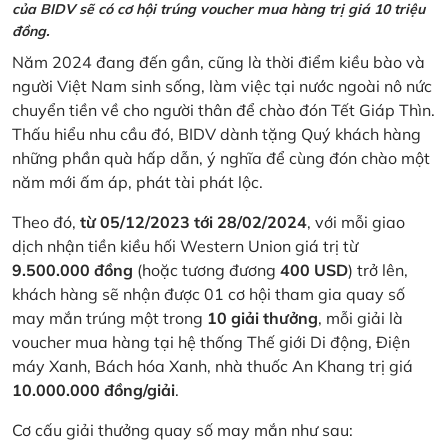
của BIDV sẽ có cơ hội trúng voucher mua hàng trị giá 10 triệu
đồng.
Năm 2024 đang đến gần, cũng là thời điểm kiều bào và
người Việt Nam sinh sống, làm việc tại nước ngoài nô nức
chuyển tiền về cho người thân để chào đón Tết Giáp Thìn.
Thấu hiểu nhu cầu đó, BIDV dành tặng Quý khách hàng
những phần quà hấp dẫn, ý nghĩa để cùng đón chào một
năm mới ấm áp, phát tài phát lộc.
Theo đó,
từ 05/12/2023 tới 28/02/2024
, với mỗi giao
dịch nhận tiền kiều hối Western Union giá trị từ
9.500.000 đồng
(hoặc tương đương
400 USD
) trở lên,
khách hàng sẽ nhận được 01 cơ hội tham gia quay số
may mắn trúng một trong
10 giải thưởng
, mỗi giải là
voucher mua hàng tại hệ thống Thế giới Di động, Điện
máy Xanh, Bách hóa Xanh, nhà thuốc An Khang trị giá
10.000.000 đồng/giải
.
Cơ cấu giải thưởng quay số may mắn như sau: