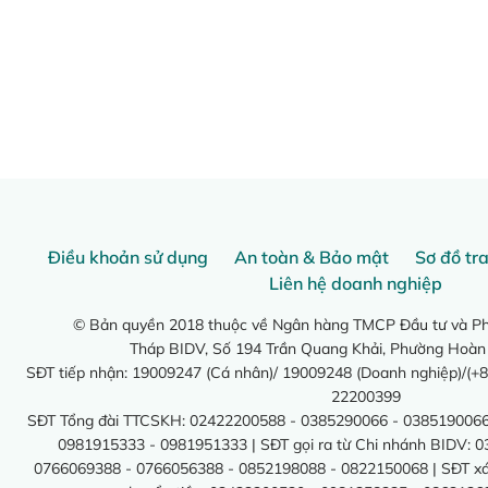
Điều khoản sử dụng
An toàn & Bảo mật
Sơ đồ tr
Liên hệ doanh nghiệp
© Bản quyền 2018 thuộc về Ngân hàng TMCP Đầu tư và Phá
Tháp BIDV, Số 194 Trần Quang Khải, Phường Hoàn
SĐT tiếp nhận: 19009247 (Cá nhân)/ 19009248 (Doanh nghiệp)/(+8
22200399
SĐT Tổng đài TTCSKH: 02422200588 - 0385290066 - 0385190066
0981915333 - 0981951333 | SĐT gọi ra từ Chi nhánh BIDV: 
0766069388 - 0766056388 - 0852198088 - 0822150068 | SĐT xác 