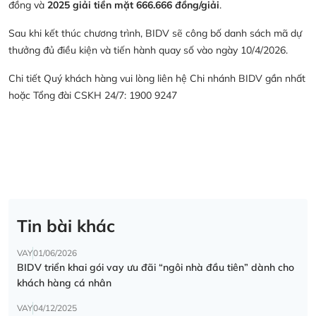
đồng và
2025 giải tiền mặt 666.666 đồng/giải
.
Sau khi kết thúc chương trình, BIDV sẽ công bố danh sách mã dự
thưởng đủ điều kiện và tiến hành quay số vào ngày 10/4/2026.
Chi tiết Quý khách hàng vui lòng liên hệ Chi nhánh BIDV gần nhất
hoặc Tổng đài CSKH 24/7: 1900 9247
Tin bài khác
VAY
01/06/2026
BIDV triển khai gói vay ưu đãi “ngôi nhà đầu tiên” dành cho
khách hàng cá nhân
VAY
04/12/2025