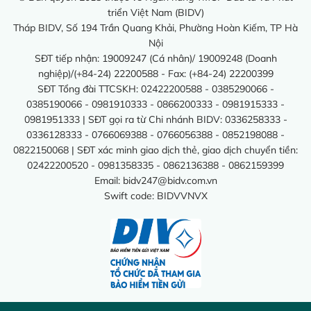
triển Việt Nam (BIDV)
Tháp BIDV, Số 194 Trần Quang Khải, Phường Hoàn Kiếm, TP Hà
Nội
SĐT tiếp nhận: 19009247 (Cá nhân)/ 19009248 (Doanh
nghiệp)/(+84-24) 22200588 - Fax: (+84-24) 22200399
SĐT Tổng đài TTCSKH: 02422200588 - 0385290066 -
0385190066 - 0981910333 - 0866200333 - 0981915333 -
0981951333 | SĐT gọi ra từ Chi nhánh BIDV: 0336258333 -
0336128333 - 0766069388 - 0766056388 - 0852198088 -
0822150068 | SĐT xác minh giao dịch thẻ, giao dịch chuyển tiền:
02422200520 - 0981358335 - 0862136388 - 0862159399
Email:
bidv247@bidv.com.vn
Swift code: BIDVVNVX