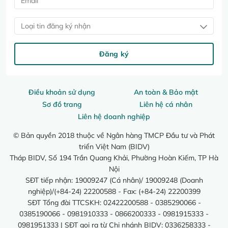
Loại tin đăng ký nhận
Đăng ký
Điều khoản sử dụng
An toàn & Bảo mật
Sơ đồ trang
Liên hệ cá nhân
Liên hệ doanh nghiệp
© Bản quyền 2018 thuộc về Ngân hàng TMCP Đầu tư và Phát
triển Việt Nam (BIDV)
Tháp BIDV, Số 194 Trần Quang Khải, Phường Hoàn Kiếm, TP Hà
Nội
SĐT tiếp nhận: 19009247 (Cá nhân)/ 19009248 (Doanh
nghiệp)/(+84-24) 22200588 - Fax: (+84-24) 22200399
SĐT Tổng đài TTCSKH: 02422200588 - 0385290066 -
0385190066 - 0981910333 - 0866200333 - 0981915333 -
0981951333 | SĐT gọi ra từ Chi nhánh BIDV: 0336258333 -