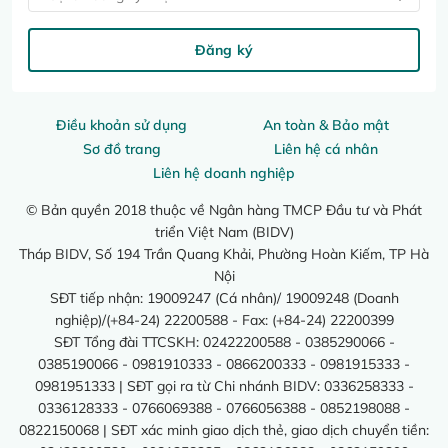
Đăng ký
Điều khoản sử dụng
An toàn & Bảo mật
Sơ đồ trang
Liên hệ cá nhân
Liên hệ doanh nghiệp
© Bản quyền 2018 thuộc về Ngân hàng TMCP Đầu tư và Phát
triển Việt Nam (BIDV)
Tháp BIDV, Số 194 Trần Quang Khải, Phường Hoàn Kiếm, TP Hà
Nội
SĐT tiếp nhận: 19009247 (Cá nhân)/ 19009248 (Doanh
nghiệp)/(+84-24) 22200588 - Fax: (+84-24) 22200399
SĐT Tổng đài TTCSKH: 02422200588 - 0385290066 -
0385190066 - 0981910333 - 0866200333 - 0981915333 -
0981951333 | SĐT gọi ra từ Chi nhánh BIDV: 0336258333 -
0336128333 - 0766069388 - 0766056388 - 0852198088 -
0822150068 | SĐT xác minh giao dịch thẻ, giao dịch chuyển tiền: