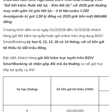
“Gửi tiết kiệm: Rước Mã lực - Đón Mã lộc” với 2026 giải thưởng
may mắn gồm 01 giải Mã lực - ô tô Mercedes C200
Avantgarde trị giá 1,59 tỷ đồng và 2025 giải tiền mặt 666.666
đồng.
Chương trình diễn ra từ ngày 01/2/2026 đến 31/3/2026, khách
hàng gửi tiết kiệm tại quầy hoặc gửi online trên ứng dụng BIDV
SmartBanking
kỳ hạn 6, 12, 13, 18 và 24 tháng, với số tiền gửi
tối thiểu từ 100 triệu đồng
.
Đặc biệt, khách hàng
gửi tiết kiệm trực tuyến trên BIDV
SmartBanking sẽ nhận gấp đôi mã dự thưởng
so với gửi trực
tiếp tại quầy, cụ thể:
Kỳ hạn (tháng)
Số tiền gửi tối thiểu (VND)
6
100.000.000