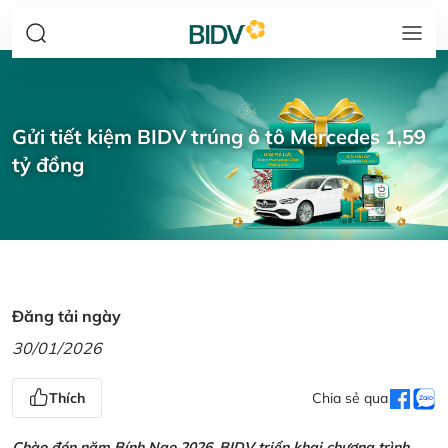
Gửi tiết kiệm BIDV trúng ô tô Mercedes 1,59
tỷ đồng
Đăng tải ngày
30/01/2026
Thích
Chia sẻ qua
Chào đón năm Bính Ngọ 2026, BIDV triển khai chương trình