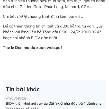
đến từ nhiều thương hiệu mua sắm, ẩm thực, giải trí hàng
đầu như: Golden Gate, Phúc Long, Menard, CGV…..
Chi tiết
thể lệ
chương trình đính kèm bài viết.
Để có thêm thông tin chi tiết và được hỗ trợ, tư vấn, Quý
khách vui lòng liên hệ Tổng đài CSKH 24/7: 1900 9247
hoặc chi nhánh BIDV gần nhất.
The le Don ma du xuan web.pdf
Tin bài khác
VAY
01/06/2026
BIDV triển khai gói vay ưu đãi “ngôi nhà đầu tiên” dành cho
khách hàng cá nhân