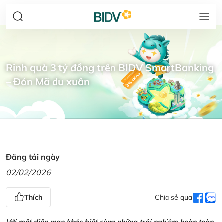
Rinh quà 3 tỷ đồng trên BIDV SmartBanking
– Đón Mã du xuân
Đăng tải ngày
02/02/2026
Thích
Chia sẻ qua
Với một diện mạo khác biệt cùng những trải nghiệm hoàn toàn