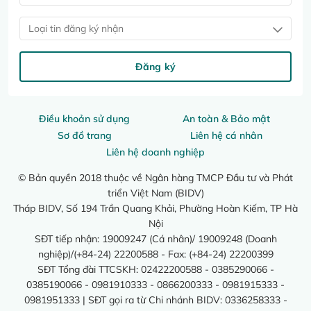
Loại tin đăng ký nhận
Đăng ký
Điều khoản sử dụng
An toàn & Bảo mật
Sơ đồ trang
Liên hệ cá nhân
Liên hệ doanh nghiệp
© Bản quyền 2018 thuộc về Ngân hàng TMCP Đầu tư và Phát
triển Việt Nam (BIDV)
Tháp BIDV, Số 194 Trần Quang Khải, Phường Hoàn Kiếm, TP Hà
Nội
SĐT tiếp nhận: 19009247 (Cá nhân)/ 19009248 (Doanh
nghiệp)/(+84-24) 22200588 - Fax: (+84-24) 22200399
SĐT Tổng đài TTCSKH: 02422200588 - 0385290066 -
0385190066 - 0981910333 - 0866200333 - 0981915333 -
0981951333 | SĐT gọi ra từ Chi nhánh BIDV: 0336258333 -