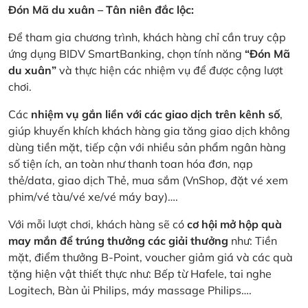
Đón Mã du xuân – Tân niên đắc lộc:
Để tham gia chương trình, khách hàng chỉ cần truy cập
ứng dụng BIDV SmartBanking, chọn tính năng
“Đón Mã
du xuân”
và thực hiện các nhiệm vụ để được cộng lượt
chơi.
Các
nhiệm vụ gắn liền với các giao dịch trên kênh số
,
giúp khuyến khích khách hàng gia tăng giao dịch không
dùng tiền mặt, tiếp cận với nhiều sản phẩm ngân hàng
số tiện ích, an toàn như thanh toan hóa đơn, nạp
thẻ/data, giao dịch Thẻ, mua sắm (VnShop, đặt vé xem
phim/vé tàu/vé xe/vé máy bay)….
Với mỗi lượt chơi, khách hàng sẽ có
cơ hội mở hộp quà
may mắn để trúng thưởng các giải thưởng
như: Tiền
mặt, điểm thưởng B-Point, voucher giảm giá và các quà
tặng hiện vật thiết thực như: Bếp từ Hafele, tai nghe
Logitech, Bàn ủi Philips, máy massage Philips….