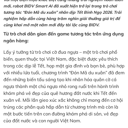
mới, robot BIDV Smart AI đã xuất hiện trở lại trong trò chơi
tương tác “Đón Mã du xuân” nhân dịp Tết Bính Ngọ 2026. Trải
nghiệm hấp dẫn cùng hàng trăm nghìn giải thưởng giá trị để
cùng khai mở một năm mới đầy tài lộc cùng BIDV.
Từ trò chơi dân gian đến game tương tác trên ứng dụng
ngân hàng:
Lấy ý tưởng từ trò chơi cờ đua ngựa – một trò chơi phổ
biến, quen thuộc tại Việt Nam, đặc biệt được yêu thích
trong các dịp lễ Tết, họp mặt gia đình và bạn bè, phù hợp
với nhiều lứa tuổi, chương trình “Đón Mã du xuân” đã đem
đến những biến tấu sáng tạo khi nhân hóa quân cờ cá
ngựa thành một chú ngựa nhỏ rong ruổi trên hành trình
khám phá vẻ đẹp của quê hương đất nước khi Tết đến
xuân về. Mỗi lần gieo xúc xắc không chỉ mang đến cơ hội
trúng các phần quà hấp dẫn từ chương trình mà còn là
một bước tiến trên con đường khám phá di sản, vẻ đẹp
của đất nước và con người Việt Nam.