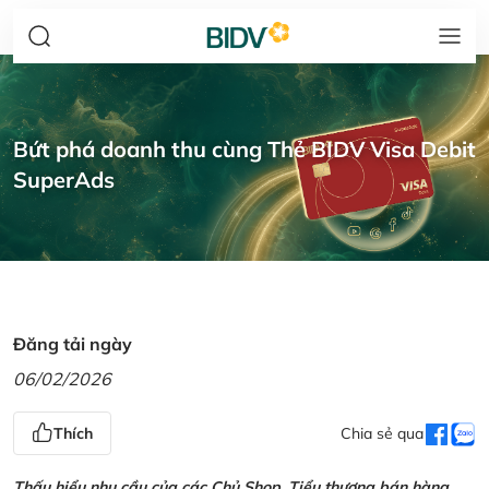
Bứt phá doanh thu cùng Thẻ BIDV Visa Debit
SuperAds
Đăng tải ngày
06/02/2026
Thích
Chia sẻ qua
Thấu hiểu nhu cầu của các Chủ Shop, Tiểu thương bán hàng